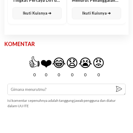
Tingkat Percaya Diri dan
Menurut Penanggalan
Karisma
Jawa
Ikuti Kuisnya ➔
Ikuti Kuisnya ➔
KOMENTAR
👍
❤️
😂
😧
😭
😡
0
0
0
0
0
0
Isi komentar sepenuhnya adalah tanggung jawab pengguna dan diatur
dalam UU ITE