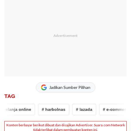
Jadikan Sumber Pilihan
TAG
belanja online
# harbolnas
# lazada
# e-commerce