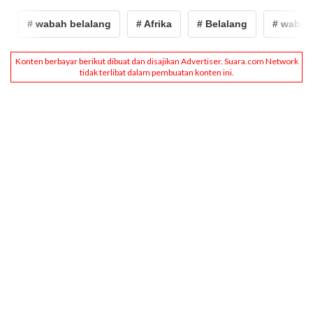
# wabah belalang
# Afrika
# Belalang
# wabah b