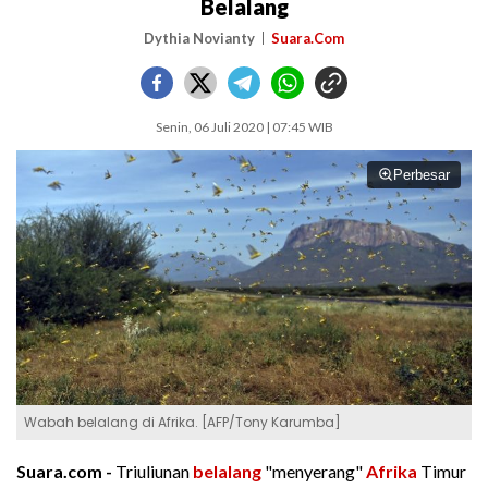
Belalang
Dythia Novianty
Suara.Com
Senin, 06 Juli 2020 | 07:45 WIB
Perbesar
Wabah belalang di Afrika. [AFP/Tony Karumba]
Suara.com -
Triuliunan
belalang
"menyerang"
Afrika
Timur