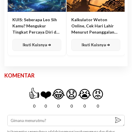
KUIS: Seberapa Leo Sih
Kalkulator Weton
Kamu? Mengukur
Online, Cek Hari Lahir
Tingkat Percaya Diri dan
Menurut Penanggalan
Karisma
Jawa
Ikuti Kuisnya ➔
Ikuti Kuisnya ➔
KOMENTAR
👍
❤️
😂
😧
😭
😡
0
0
0
0
0
0
Isi komentar sepenuhnya adalah tanggung jawab pengguna dan diatur