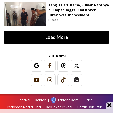
Tangis Haru Karsa, Rumah Reotnya
di Klapanunggal Kini Kokoh
Direnovasi Indocement
BOGOR
Load More
Ikuti Kami
Redaksi
Kontak
Tentang Kami
Karir
Pedoman Media Siber
Kebijakan Privasi
Saran Dan Kritik