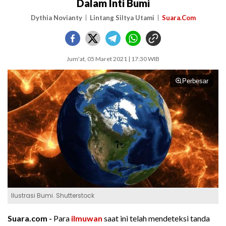
Dalam Inti Bumi
Dythia Novianty
Lintang Siltya Utami
Suara.Com
Jum'at, 05 Maret 2021 | 17:30 WIB
Perbesar
Ilustrasi Bumi. Shutterstock
Suara.com -
Para
ilmuwan
saat ini telah mendeteksi tanda