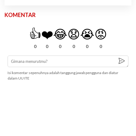
KOMENTAR
👍
❤️
😂
😧
😭
😡
0
0
0
0
0
0
Isi komentar sepenuhnya adalah tanggung jawab pengguna dan diatur
dalam UU ITE