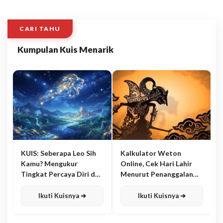
CARI TAHU
Kumpulan Kuis Menarik
KUIS: Seberapa Leo Sih
Kalkulator Weton
Kamu? Mengukur
Online, Cek Hari Lahir
Tingkat Percaya Diri dan
Menurut Penanggalan
Karisma
Jawa
Ikuti Kuisnya ➔
Ikuti Kuisnya ➔