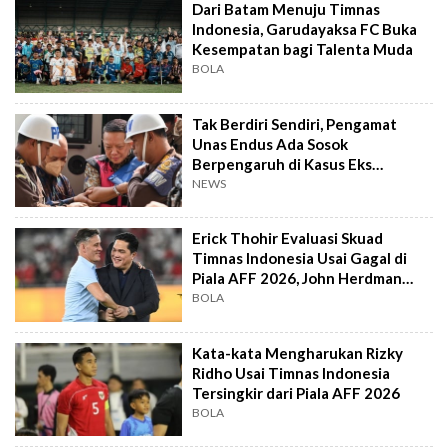
Dari Batam Menuju Timnas
Indonesia, Garudayaksa FC Buka
Kesempatan bagi Talenta Muda
BOLA
Tak Berdiri Sendiri, Pengamat
Unas Endus Ada Sosok
Berpengaruh di Kasus Eks
Jampidsus
NEWS
Erick Thohir Evaluasi Skuad
Timnas Indonesia Usai Gagal di
Piala AFF 2026, John Herdman
Out?
BOLA
Kata-kata Mengharukan Rizky
Ridho Usai Timnas Indonesia
Tersingkir dari Piala AFF 2026
BOLA