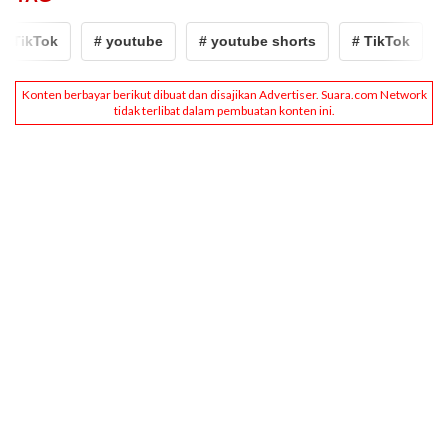
 TikTok
# youtube
# youtube shorts
# TikTok
#