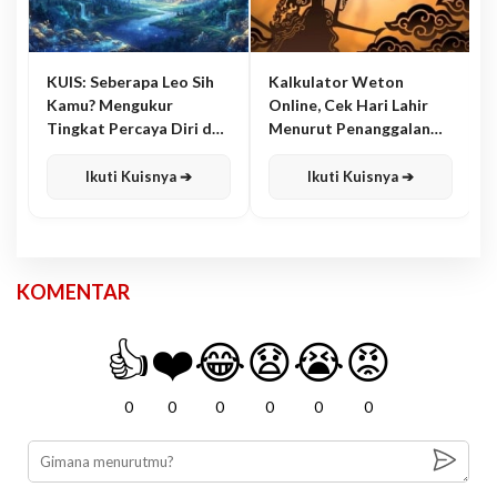
KUIS: Seberapa Leo Sih
Kalkulator Weton
Kamu? Mengukur
Online, Cek Hari Lahir
Tingkat Percaya Diri dan
Menurut Penanggalan
Karisma
Jawa
Ikuti Kuisnya ➔
Ikuti Kuisnya ➔
KOMENTAR
👍
❤️
😂
😧
😭
😡
0
0
0
0
0
0