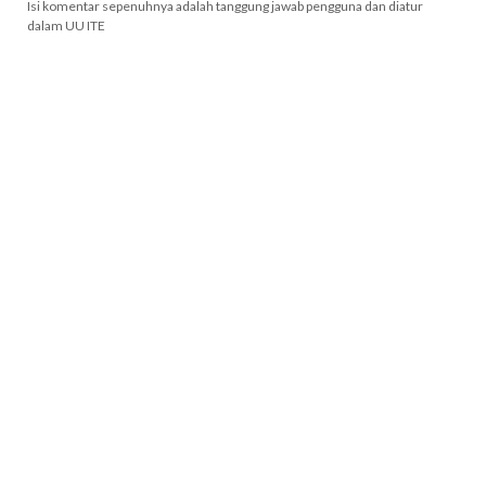
Isi komentar sepenuhnya adalah tanggung jawab pengguna dan diatur
dalam UU ITE