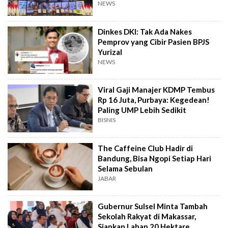
Tidur
NEWS
Dinkes DKI: Tak Ada Nakes
Pemprov yang Cibir Pasien BPJS
Yurizal
NEWS
Viral Gaji Manajer KDMP Tembus
Rp 16 Juta, Purbaya: Kegedean!
Paling UMP Lebih Sedikit
BISNIS
The Caffeine Club Hadir di
Bandung, Bisa Ngopi Setiap Hari
Selama Sebulan
JABAR
Gubernur Sulsel Minta Tambah
Sekolah Rakyat di Makassar,
Siapkan Lahan 20 Hektare