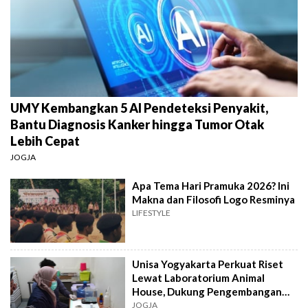
UMY Kembangkan 5 AI Pendeteksi Penyakit,
Bantu Diagnosis Kanker hingga Tumor Otak
Lebih Cepat
JOGJA
Apa Tema Hari Pramuka 2026? Ini
Makna dan Filosofi Logo Resminya
LIFESTYLE
Unisa Yogyakarta Perkuat Riset
Lewat Laboratorium Animal
House, Dukung Pengembangan
Kandidat Obat
JOGJA