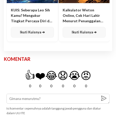
KUIS: Seberapa Leo Sih
Kalkulator Weton
Kamu? Mengukur
Online, Cek Hari Lahir
Tingkat Percaya Diri dan
Menurut Penanggalan
Karisma
Jawa
Ikuti Kuisnya ➔
Ikuti Kuisnya ➔
KOMENTAR
👍
❤️
😂
😧
😭
😡
0
0
0
0
0
0
Isi komentar sepenuhnya adalah tanggung jawab pengguna dan diatur
dalam UU ITE