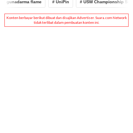
# gunadarma flame
# UniPin
# USW Championship Seaso