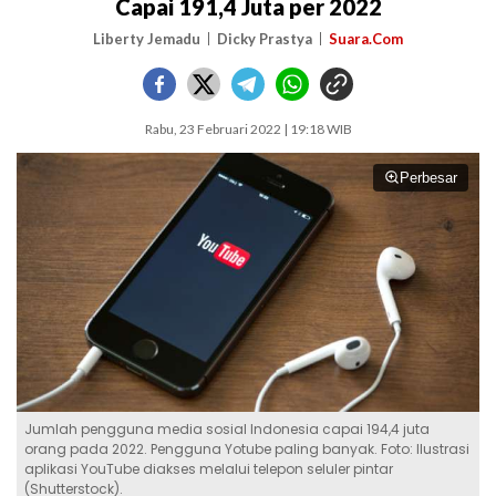
Capai 191,4 Juta per 2022
Liberty Jemadu
Dicky Prastya
Suara.Com
Rabu, 23 Februari 2022 | 19:18 WIB
Perbesar
Jumlah pengguna media sosial Indonesia capai 194,4 juta
orang pada 2022. Pengguna Yotube paling banyak. Foto: Ilustrasi
aplikasi YouTube diakses melalui telepon seluler pintar
(Shutterstock).