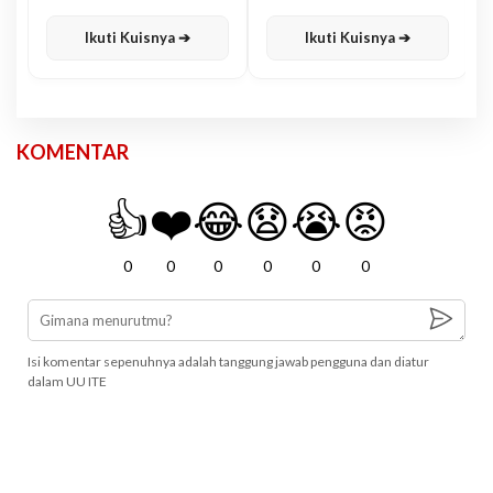
Karisma
Jawa
Ikuti Kuisnya ➔
Ikuti Kuisnya ➔
KOMENTAR
👍
❤️
😂
😧
😭
😡
0
0
0
0
0
0
Isi komentar sepenuhnya adalah tanggung jawab pengguna dan diatur
dalam UU ITE