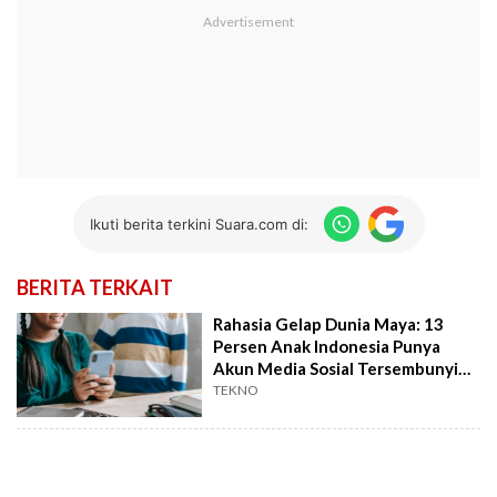
Ikuti berita terkini Suara.com di:
BERITA TERKAIT
Rahasia Gelap Dunia Maya: 13
Persen Anak Indonesia Punya
Akun Media Sosial Tersembunyi
dari Orang Tua
TEKNO