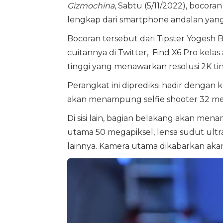
Gizmochina
, Sabtu (5/11/2022), bocor
lengkap dari smartphone andalan yan
Bocoran tersebut dari Tipster Yogesh B
cuitannya di Twitter, Find X6 Pro kela
tinggi yang menawarkan resolusi 2K tin
Perangkat ini diprediksi hadir dengan
akan menampung selfie shooter 32 me
Di sisi lain, bagian belakang akan men
utama 50 megapiksel, lensa sudut ult
lainnya. Kamera utama dikabarkan ak