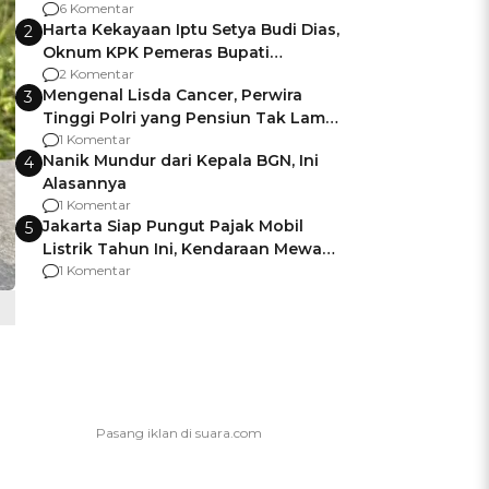
Gagalnya Negara Jamin Keamanan
6 Komentar
Harta Kekayaan Iptu Setya Budi Dias,
2
Oknum KPK Pemeras Bupati
Pemalang
2 Komentar
Mengenal Lisda Cancer, Perwira
3
Tinggi Polri yang Pensiun Tak Lama
Usai Jadi Brigjen
1 Komentar
Nanik Mundur dari Kepala BGN, Ini
4
Alasannya
1 Komentar
Jakarta Siap Pungut Pajak Mobil
5
Listrik Tahun Ini, Kendaraan Mewah
Kena hingga 75% PKB
1 Komentar