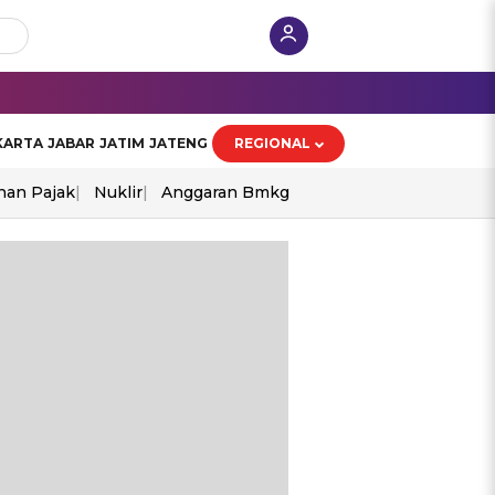
KARTA
JABAR
JATIM
JATENG
REGIONAL
han Pajak
Nuklir
Anggaran Bmkg