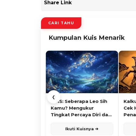
Share Link
CARI TAHU
Kumpulan Kuis Menarik
❮
KUIS: Seberapa Leo Sih
Kalk
Kamu? Mengukur
Cek 
Tingkat Percaya Diri dan
Pena
Karisma
Ikuti Kuisnya ➔