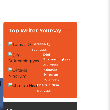
i
i
Top Writer Yoursay
Tarassa Q.
30 Articles
Dini
Sukmaningtyas
23 Articles
Oktavia
Ningrum
22 Articles
Chairun Nisa
16 Articles