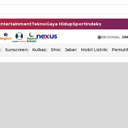
Entertainment
Tekno
Gaya Hidup
Sport
Indeks
REGIONAL:
JA
s
Sunscreen
Kulkas
Shio
Jabar
Mobil Listrik
Pemuti