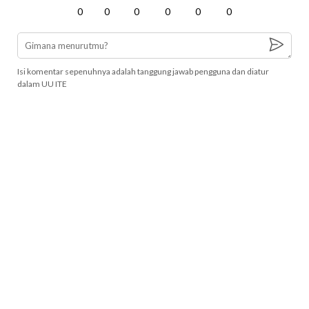
0
0
0
0
0
0
Isi komentar sepenuhnya adalah tanggung jawab pengguna dan diatur
dalam UU ITE