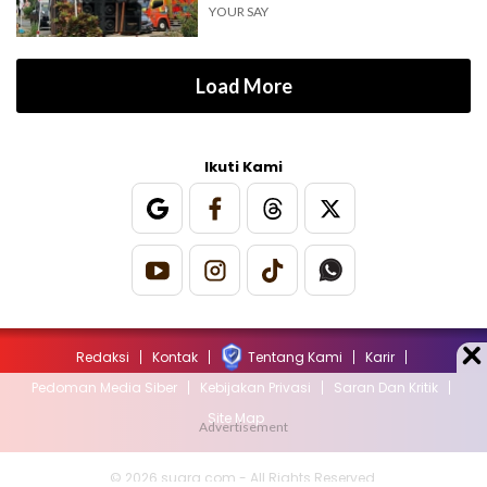
YOUR SAY
Load More
Ikuti Kami
Redaksi
Kontak
Tentang Kami
Karir
Pedoman Media Siber
Kebijakan Privasi
Saran Dan Kritik
Site Map
© 2026 suara.com - All Rights Reserved.