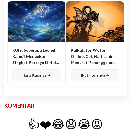
KUIS: Seberapa Leo Sih
Kalkulator Weton
Kamu? Mengukur
Online, Cek Hari Lahir
Tingkat Percaya Diri dan
Menurut Penanggalan
Karisma
Jawa
Ikuti Kuisnya ➔
Ikuti Kuisnya ➔
KOMENTAR
👍
❤️
😂
😧
😭
😡