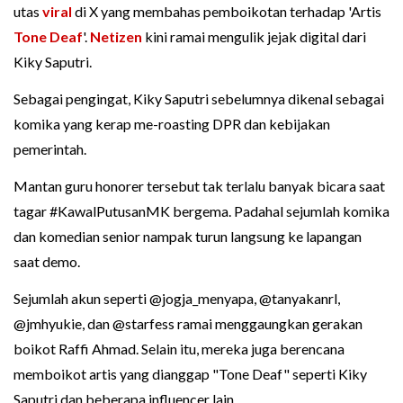
utas
viral
di X yang membahas pemboikotan terhadap 'Artis
Tone Deaf
'.
Netizen
kini ramai mengulik jejak digital dari
Kiky Saputri.
Sebagai pengingat, Kiky Saputri sebelumnya dikenal sebagai
komika yang kerap me-roasting DPR dan kebijakan
pemerintah.
Mantan guru honorer tersebut tak terlalu banyak bicara saat
tagar #KawalPutusanMK bergema. Padahal sejumlah komika
dan komedian senior nampak turun langsung ke lapangan
saat demo.
Sejumlah akun seperti @jogja_menyapa, @tanyakanrl,
@jmhyukie, dan @starfess ramai menggaungkan gerakan
boikot Raffi Ahmad. Selain itu, mereka juga berencana
memboikot artis yang dianggap "Tone Deaf" seperti Kiky
Saputri dan beberapa influencer lain.