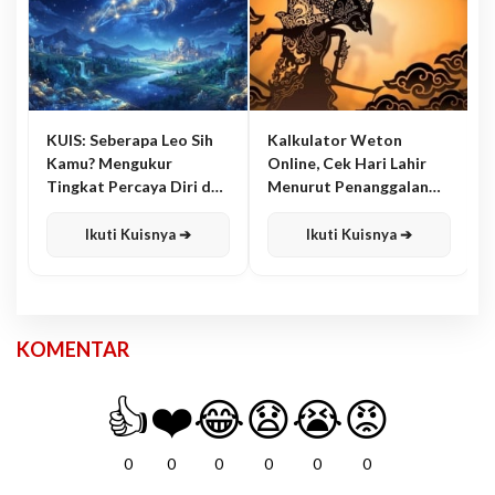
KUIS: Seberapa Leo Sih
Kalkulator Weton
Kamu? Mengukur
Online, Cek Hari Lahir
Tingkat Percaya Diri dan
Menurut Penanggalan
Karisma
Jawa
Ikuti Kuisnya ➔
Ikuti Kuisnya ➔
KOMENTAR
👍
❤️
😂
😧
😭
😡
0
0
0
0
0
0