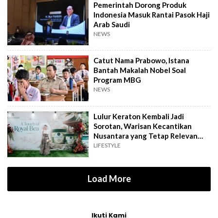
Pemerintah Dorong Produk
Indonesia Masuk Rantai Pasok Haji
Arab Saudi
NEWS
Catut Nama Prabowo, Istana
Bantah Makalah Nobel Soal
Program MBG
NEWS
Lulur Keraton Kembali Jadi
Sorotan, Warisan Kecantikan
Nusantara yang Tetap Relevan
hingga Kini
LIFESTYLE
Load More
Ikuti Kami