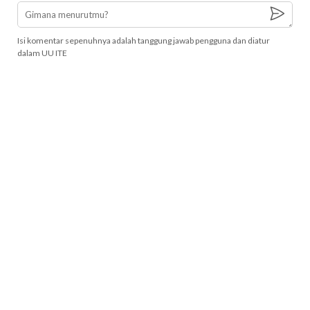
Isi komentar sepenuhnya adalah tanggung jawab pengguna dan diatur
dalam UU ITE