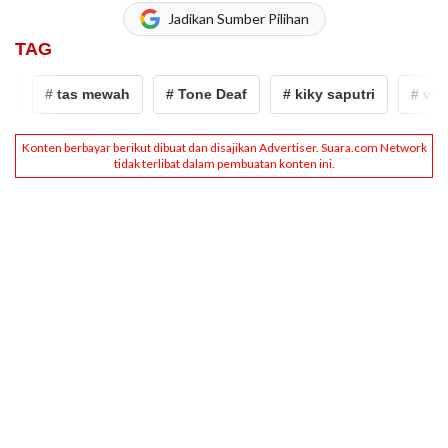
Jadikan Sumber Pilihan
TAG
# tas mewah
# Tone Deaf
# kiky saputri
# viral