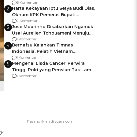
Gagalnya Negara Jamin Keamanan
6 Komentar
Harta Kekayaan Iptu Setya Budi Dias,
2
Oknum KPK Pemeras Bupati
Pemalang
2 Komentar
Jose Mourinho Dikabarkan Ngamuk
3
Usai Aurelien Tchouameni Menuju
Manchester United
1 Komentar
Bernafsu Kalahkan Timnas
4
Indonesia, Pelatih Vietnam
Berencana Pakai Jimat di Pakansari
1 Komentar
Mengenal Lisda Cancer, Perwira
5
Tinggi Polri yang Pensiun Tak Lama
Usai Jadi Brigjen
1 Komentar
ry