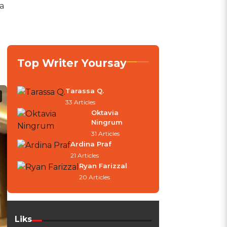
a
Top Writer Yoursay
Tarassa Q.
33 Articles
Oktavia
Ningrum
31 Articles
Ardina Praf
21 Articles
Ryan Farizzal
20 Articles
Liks