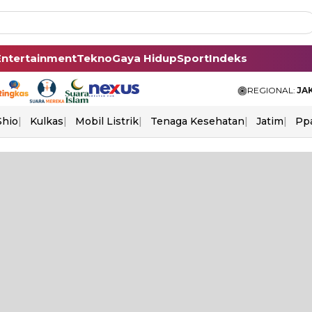
Entertainment
Tekno
Gaya Hidup
Sport
Indeks
REGIONAL:
JA
Shio
Kulkas
Mobil Listrik
Tenaga Kesehatan
Jatim
Pp