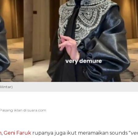
ilintar)
n
,
Geni Faruk
rupanya juga ikut meramaikan sounds "
ve