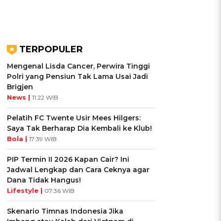
TERPOPULER
Mengenal Lisda Cancer, Perwira Tinggi
Polri yang Pensiun Tak Lama Usai Jadi
Brigjen
News |
11:22 WIB
Pelatih FC Twente Usir Mees Hilgers:
Saya Tak Berharap Dia Kembali ke Klub!
Bola |
17:39 WIB
PIP Termin II 2026 Kapan Cair? Ini
Jadwal Lengkap dan Cara Ceknya agar
Dana Tidak Hangus!
Lifestyle |
07:36 WIB
Skenario Timnas Indonesia Jika