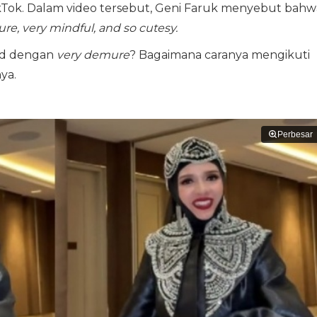
ikTok. Dalam video tersebut, Geni Faruk menyebut bahw
re, very mindful, and so cutesy.
ud dengan
very demure
? Bagaimana caranya mengikuti
ya.
Perbesar