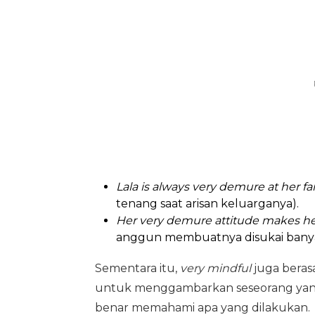
Lala is always very demure at her f
tenang saat arisan keluarganya).
Her very demure attitude makes her 
anggun membuatnya disukai banya
Sementara itu,
very mindful
juga berasa
untuk menggambarkan seseorang yang
benar memahami apa yang dilakukan.