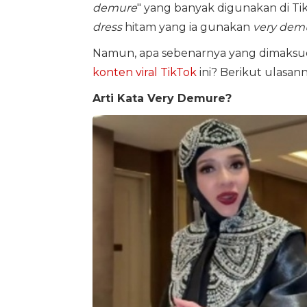
demure
" yang banyak digunakan di T
dress
hitam yang ia gunakan
very demu
Namun, apa sebenarnya yang dimaks
konten
viral TikTok
ini? Berikut ulasann
Arti Kata Very Demure?