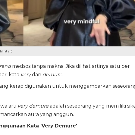
ilintar)
trend
medsos tanpa makna. Jika dilihat artinya satu per
dari kata
very
dan
demure.
t yang kerap digunakan untuk menggambarkan seseoran
wa arti
very demure
adalah seseorang yang memiliki sik
memancarkan aura yang anggun.
nggunaan Kata 'Very Demure'