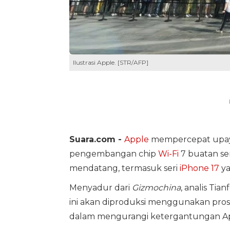
Ilustrasi Apple. [STR/AFP]
Suara.com -
Apple
mempercepat upay
pengembangan chip
Wi-Fi
7 buatan se
mendatang, termasuk seri
iPhone 17
ya
Menyadur dari
Gizmochina
, analis Ti
ini akan diproduksi menggunakan prose
dalam mengurangi ketergantungan App