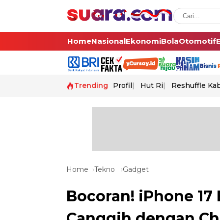
Home
Nasional
Ekonomi
Bola
Otomotif
Trending
Profil
Hut Ri
Reshuffle Ka
Home
Tekno
Gadget
Bocoran! iPhone 17 
Canggih dengan Chi