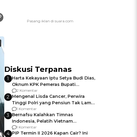
Diskusi Terpanas
Harta Kekayaan Iptu Setya Budi Dias,
1
Oknum KPK Pemeras Bupati
Pemalang
2 Komentar
Mengenal Lisda Cancer, Perwira
2
Tinggi Polri yang Pensiun Tak Lama
Usai Jadi Brigjen
1 Komentar
Bernafsu Kalahkan Timnas
3
Indonesia, Pelatih Vietnam
Berencana Pakai Jimat di Pakansari
1 Komentar
PIP Termin II 2026 Kapan Cair? Ini
4