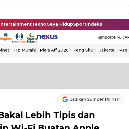
Entertainment
Tekno
Gaya Hidup
Sport
Indeks
REGIONAL:
JA
binet
Hp Murah
Piala Aff 2026
Feng Shui
Jakarta
Psel
Jadikan Sumber Pilihan
Bakal Lebih Tipis dan
p Wi-Fi Buatan Apple