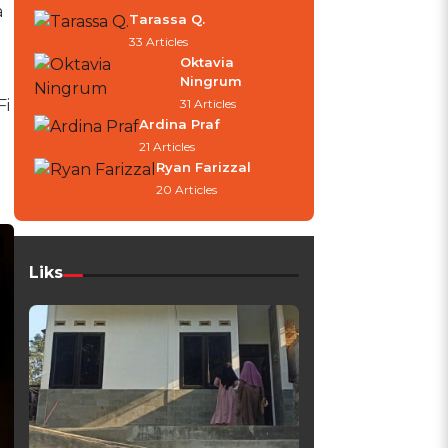
a
Tarassa Q.
33 Articles
Oktavia
Ningrum
Fi
31 Articles
Ardina Praf
21 Articles
Ryan Farizzal
20 Articles
Liks