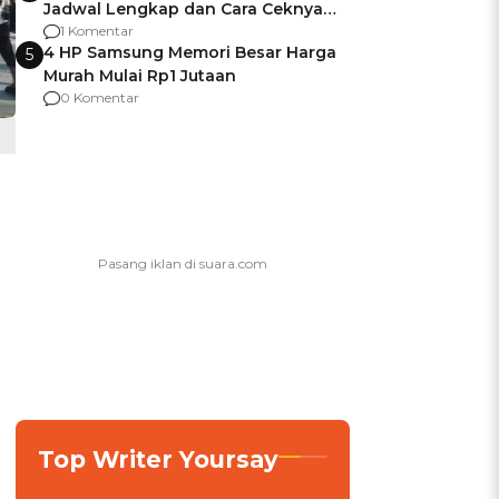
Jadwal Lengkap dan Cara Ceknya
agar Dana Tidak Hangus!
1 Komentar
4 HP Samsung Memori Besar Harga
5
Murah Mulai Rp1 Jutaan
0 Komentar
Top Writer Yoursay