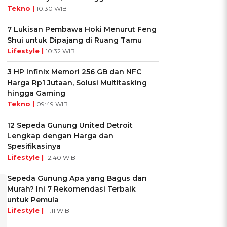
Tekno |
10:30 WIB
7 Lukisan Pembawa Hoki Menurut Feng
Shui untuk Dipajang di Ruang Tamu
Lifestyle |
10:32 WIB
3 HP Infinix Memori 256 GB dan NFC
Harga Rp1 Jutaan, Solusi Multitasking
hingga Gaming
Tekno |
09:49 WIB
12 Sepeda Gunung United Detroit
Lengkap dengan Harga dan
Spesifikasinya
Lifestyle |
12:40 WIB
Sepeda Gunung Apa yang Bagus dan
Murah? Ini 7 Rekomendasi Terbaik
untuk Pemula
Lifestyle |
11:11 WIB