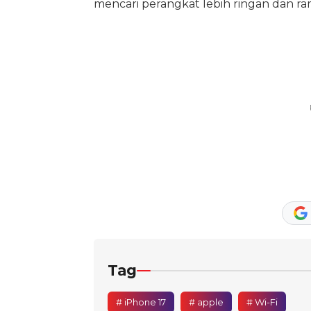
mencari perangkat lebih ringan dan ra
Tag
# iPhone 17
# apple
# Wi-Fi