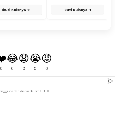
Ikuti Kuisnya ➔
Ikuti Kuisnya ➔
❤️
😂
😧
😭
😡
0
0
0
0
0
engguna dan diatur dalam UU ITE