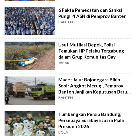
6 Fakta Pemecatan dan Sanksi
Pungli 4 ASN di Pemprov Banten
BANTEN
Usut Mutilasi Depok, Polisi
Temukan HP Pelaku Tergabung
dalam Grup Komunitas Gay
JABAR
Macet Jalur Bojonegara Bikin
Sopir Angkot Merugi, Pemprov
Banten Janjikan Keputusan Baru 4
Hari Lagi
BANTEN
Tumbangkan Persib Bandung,
Persebaya Surabaya Juara Piala
Presiden 2026
BOLA