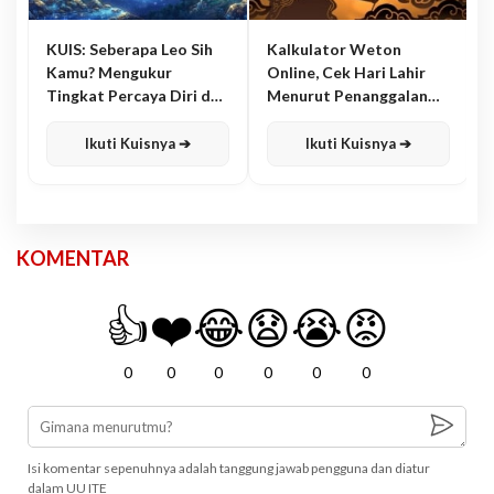
KUIS: Seberapa Leo Sih
Kalkulator Weton
Kamu? Mengukur
Online, Cek Hari Lahir
Tingkat Percaya Diri dan
Menurut Penanggalan
Karisma
Jawa
Ikuti Kuisnya ➔
Ikuti Kuisnya ➔
KOMENTAR
👍
❤️
😂
😧
😭
😡
0
0
0
0
0
0
Isi komentar sepenuhnya adalah tanggung jawab pengguna dan diatur
dalam UU ITE