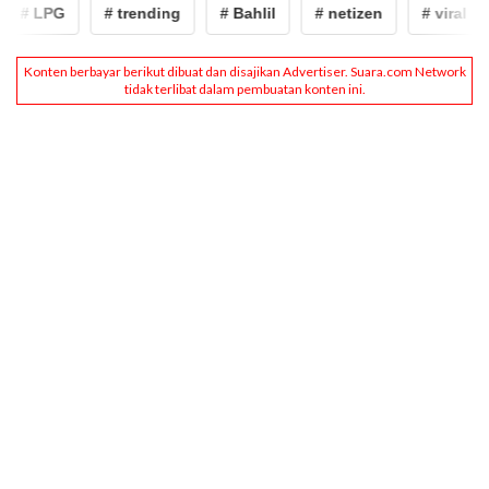
# LPG
# trending
# Bahlil
# netizen
# viral