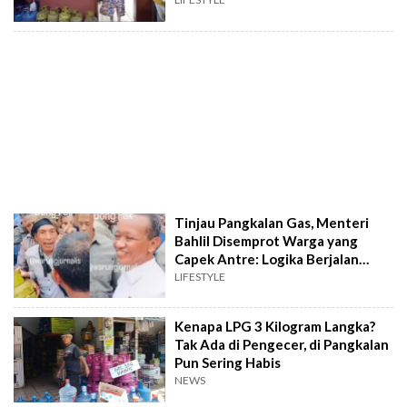
Gas Subsidi
Tinjau Pangkalan Gas, Menteri
Bahlil Disemprot Warga yang
Capek Antre: Logika Berjalan
dong, Pak!
LIFESTYLE
Kenapa LPG 3 Kilogram Langka?
Tak Ada di Pengecer, di Pangkalan
Pun Sering Habis
NEWS