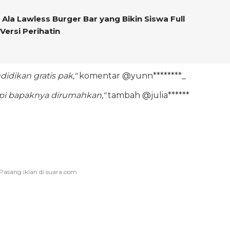
la Lawless Burger Bar yang Bikin Siswa Full
Versi Perihatin
idikan gratis pak,"
komentar @yunn********_
api bapaknya dirumahkan,"
tambah @julia******