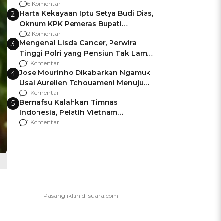
Gagalnya Negara Jamin Keamanan
6 Komentar
Harta Kekayaan Iptu Setya Budi Dias,
2
Oknum KPK Pemeras Bupati
Pemalang
2 Komentar
Mengenal Lisda Cancer, Perwira
3
Tinggi Polri yang Pensiun Tak Lama
Usai Jadi Brigjen
1 Komentar
Jose Mourinho Dikabarkan Ngamuk
4
Usai Aurelien Tchouameni Menuju
Manchester United
1 Komentar
Bernafsu Kalahkan Timnas
5
Indonesia, Pelatih Vietnam
Berencana Pakai Jimat di Pakansari
1 Komentar