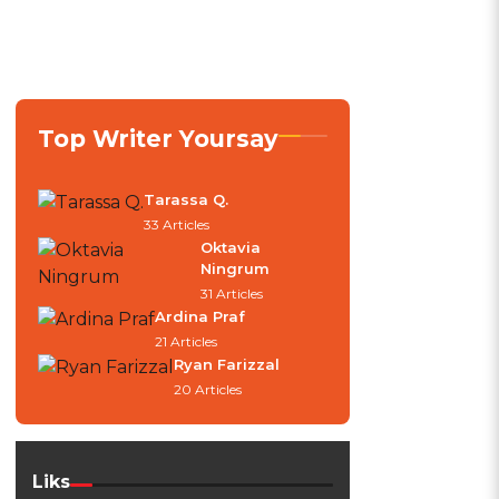
Top Writer Yoursay
Tarassa Q.
33 Articles
Oktavia
Ningrum
31 Articles
Ardina Praf
21 Articles
g
Ryan Farizzal
20 Articles
Liks