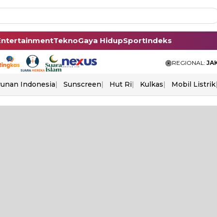
Entertainment
Tekno
Gaya Hidup
Sport
Indeks
REGIONAL:
JA
unan Indonesia
Sunscreen
Hut Ri
Kulkas
Mobil Listrik