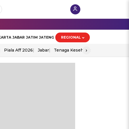
KARTA
JABAR
JATIM
JATENG
REGIONAL
›
Piala Aff 2026
Jabar
Tenaga Kesehatan
Ppad