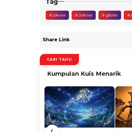
Tag
# jokowi
# Jokowi
# gibran
# 
Share Link
CARI TAHU
Kumpulan Kuis Menarik
❮