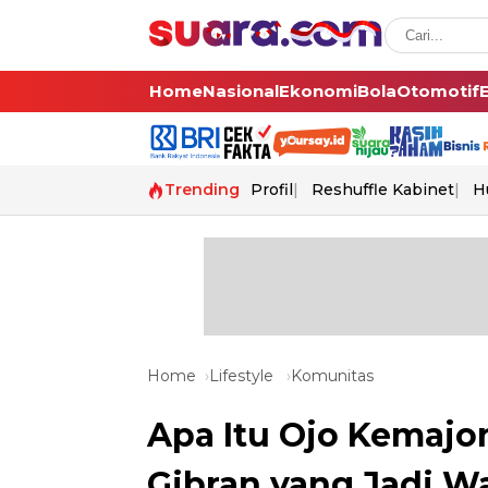
Home
Nasional
Ekonomi
Bola
Otomotif
Trending
Profil
Reshuffle Kabinet
H
Home
Lifestyle
Komunitas
Apa Itu Ojo Kemajo
Gibran yang Jadi W