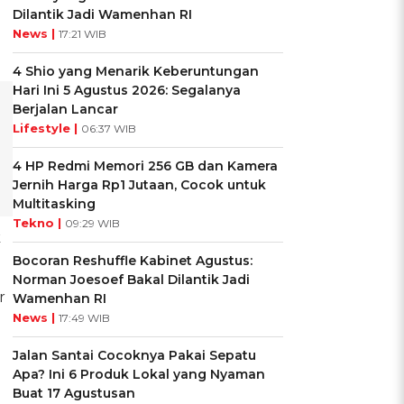
Dilantik Jadi Wamenhan RI
News |
17:21 WIB
4 Shio yang Menarik Keberuntungan
Hari Ini 5 Agustus 2026: Segalanya
Berjalan Lancar
Lifestyle |
06:37 WIB
4 HP Redmi Memori 256 GB dan Kamera
Jernih Harga Rp1 Jutaan, Cocok untuk
Multitasking
Tekno |
09:29 WIB
k
Bocoran Reshuffle Kabinet Agustus:
Norman Joesoef Bakal Dilantik Jadi
r
Wamenhan RI
News |
17:49 WIB
Jalan Santai Cocoknya Pakai Sepatu
Apa? Ini 6 Produk Lokal yang Nyaman
Buat 17 Agustusan