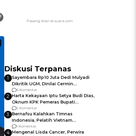
Diskusi Terpanas
Sayembara Rp10 Juta Dedi Mulyadi
1
Dikritik UGM, Dinilai Cermin
Gagalnya Negara Jamin Keamanan
6 Komentar
Harta Kekayaan Iptu Setya Budi Dias,
2
Oknum KPK Pemeras Bupati
Pemalang
2 Komentar
Bernafsu Kalahkan Timnas
3
Indonesia, Pelatih Vietnam
Berencana Pakai Jimat di Pakansari
1 Komentar
Mengenal Lisda Cancer, Perwira
4