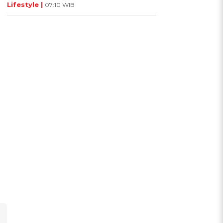
Lifestyle |
07:10 WIB