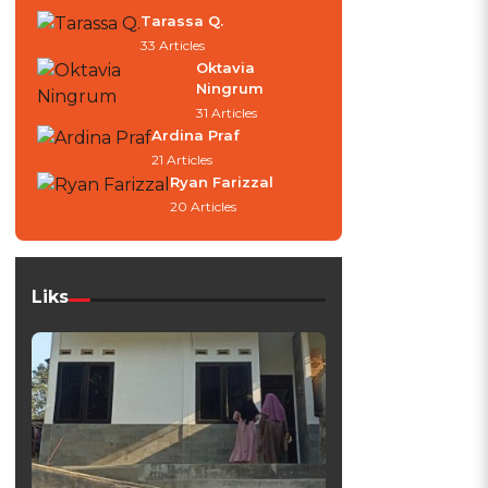
Tarassa Q.
33 Articles
Oktavia
Ningrum
31 Articles
Ardina Praf
21 Articles
Ryan Farizzal
20 Articles
Liks