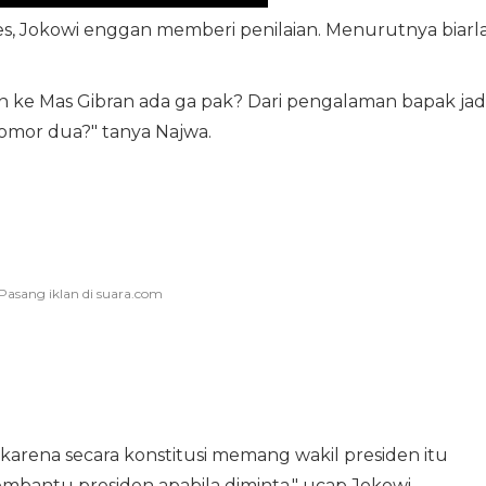
es, Jokowi enggan memberi penilaian. Menurutnya biarl
n ke Mas Gibran ada ga pak? Dari pengalaman bapak jad
omor dua?" tanya Najwa.
 karena secara konstitusi memang wakil presiden itu
bantu presiden apabila diminta," ucap Jokowi.