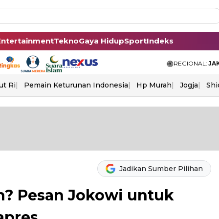
Entertainment
Tekno
Gaya Hidup
Sport
Indeks
REGIONAL:
JA
ut Ri
Pemain Keturunan Indonesia
Hp Murah
Jogja
Shi
Jadikan Sumber Pilihan
n? Pesan Jokowi untuk
apres