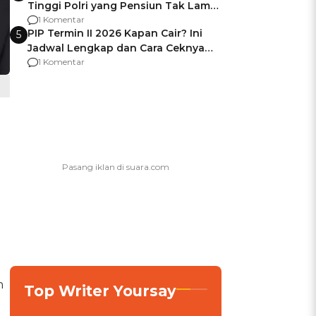
Tinggi Polri yang Pensiun Tak Lama
Usai Jadi Brigjen
1 Komentar
PIP Termin II 2026 Kapan Cair? Ini
5
Jadwal Lengkap dan Cara Ceknya
agar Dana Tidak Hangus!
1 Komentar
n
Top Writer Yoursay