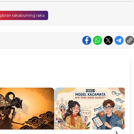
gibran rakabuming raka
❯