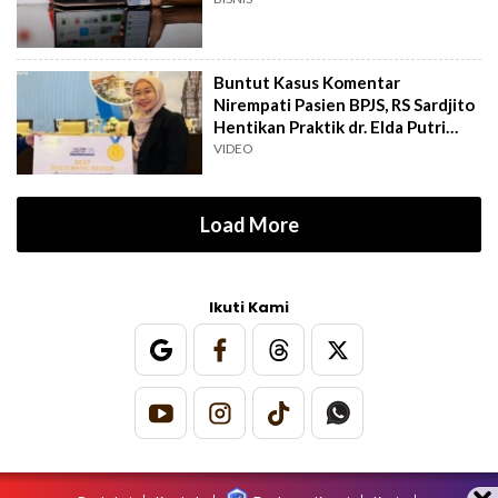
Buntut Kasus Komentar
Nirempati Pasien BPJS, RS Sardjito
Hentikan Praktik dr. Elda Putri
Rahard
VIDEO
Load More
Ikuti Kami