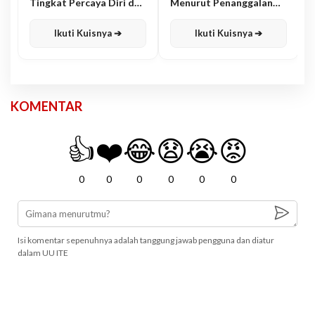
Tingkat Percaya Diri dan
Menurut Penanggalan
Karisma
Jawa
Ikuti Kuisnya ➔
Ikuti Kuisnya ➔
KOMENTAR
👍
❤️
😂
😧
😭
😡
0
0
0
0
0
0
Isi komentar sepenuhnya adalah tanggung jawab pengguna dan diatur
dalam UU ITE