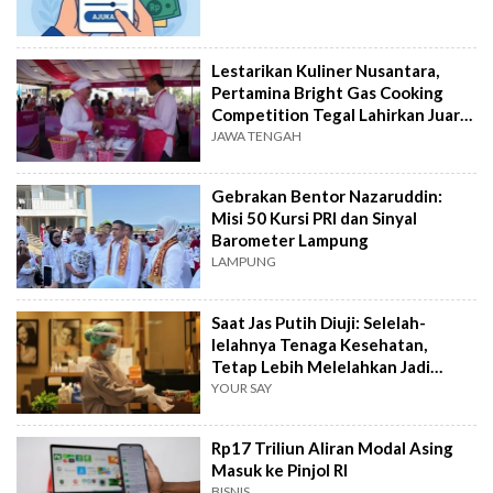
Lestarikan Kuliner Nusantara,
Pertamina Bright Gas Cooking
Competition Tegal Lahirkan Juara
Baru
JAWA TENGAH
Gebrakan Bentor Nazaruddin:
Misi 50 Kursi PRI dan Sinyal
Barometer Lampung
LAMPUNG
Saat Jas Putih Diuji: Selelah-
lelahnya Tenaga Kesehatan,
Tetap Lebih Melelahkan Jadi
Pasien
YOUR SAY
Rp17 Triliun Aliran Modal Asing
Masuk ke Pinjol RI
BISNIS