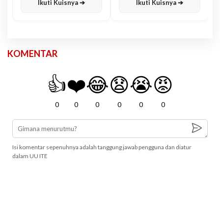
Ikuti Kuisnya ➔
Ikuti Kuisnya ➔
KOMENTAR
👍
❤️
😂
😧
😭
😡
0
0
0
0
0
0
Isi komentar sepenuhnya adalah tanggung jawab pengguna dan diatur
dalam UU ITE