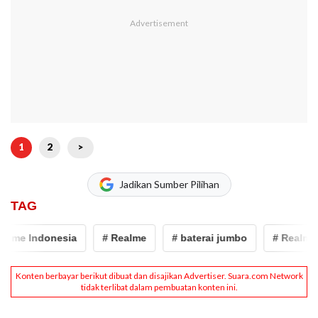
1
2
>
Jadikan Sumber Pilihan
TAG
e Indonesia
# Realme
# baterai jumbo
# Realme 14 