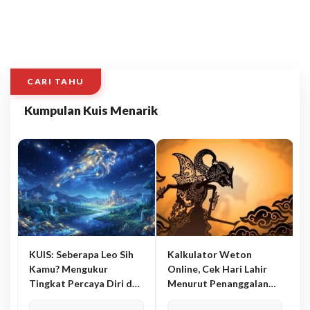
CARI TAHU
Kumpulan Kuis Menarik
KUIS: Seberapa Leo Sih
Kalkulator Weton
Kamu? Mengukur
Online, Cek Hari Lahir
Tingkat Percaya Diri dan
Menurut Penanggalan
Karisma
Jawa