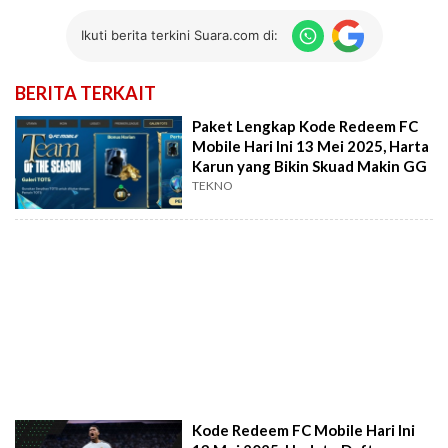
Ikuti berita terkini Suara.com di:
BERITA TERKAIT
Paket Lengkap Kode Redeem FC
Mobile Hari Ini 13 Mei 2025, Harta
Karun yang Bikin Skuad Makin GG
TEKNO
Kode Redeem FC Mobile Hari Ini