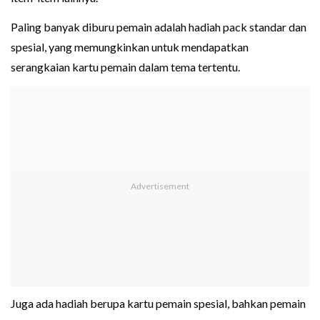
Paling banyak diburu pemain adalah hadiah pack standar dan
spesial, yang memungkinkan untuk mendapatkan
serangkaian kartu pemain dalam tema tertentu.
Juga ada hadiah berupa kartu pemain spesial, bahkan pemain