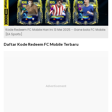
Kode Redeem FC Mobile Hari Ini 13 Mei 2025 - Gane bola FC Mobile.
[EA Sports]
Daftar Kode Redeem FC Mobile Terbaru