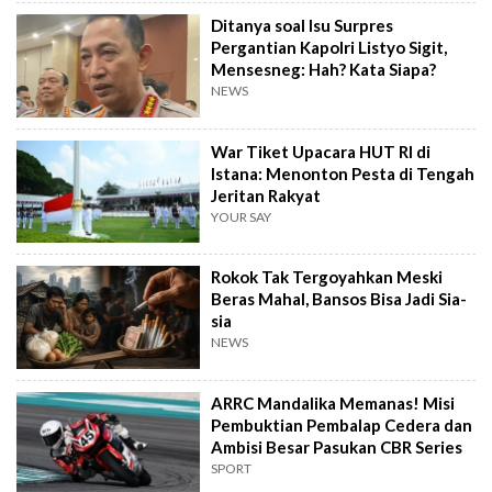
Ditanya soal Isu Surpres
Pergantian Kapolri Listyo Sigit,
Mensesneg: Hah? Kata Siapa?
NEWS
War Tiket Upacara HUT RI di
Istana: Menonton Pesta di Tengah
Jeritan Rakyat
YOUR SAY
Rokok Tak Tergoyahkan Meski
Beras Mahal, Bansos Bisa Jadi Sia-
sia
NEWS
ARRC Mandalika Memanas! Misi
Pembuktian Pembalap Cedera dan
Ambisi Besar Pasukan CBR Series
SPORT