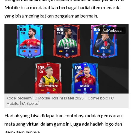
Mobile bisa mendapatkan berbagai hadiah item menarik
yang bisa meningkatkan pengalaman bermain.
Perbesar
Kode Redeem FC Mobile Hari Ini 13 Mei 2025 - Game bola FC
Mobile. [EA Sports]
Hadiah yang bisa didapatkan contohnya adalah gems atau
mata uang virtual dalam game ini, juga ada hadiah logo dan
item-item lainnya.