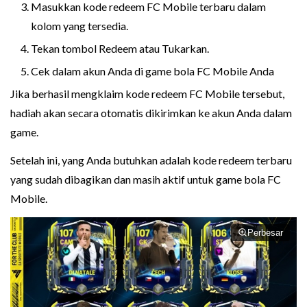
Masukkan kode redeem FC Mobile terbaru dalam
kolom yang tersedia.
Tekan tombol Redeem atau Tukarkan.
Cek dalam akun Anda di game bola FC Mobile Anda
Jika berhasil mengklaim kode redeem FC Mobile tersebut,
hadiah akan secara otomatis dikirimkan ke akun Anda dalam
game.
Setelah ini, yang Anda butuhkan adalah kode redeem terbaru
yang sudah dibagikan dan masih aktif untuk game bola FC
Mobile.
Perbesar