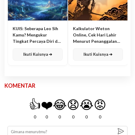
KUIS: Seberapa Leo Sih
Kalkulator Weton
Kamu? Mengukur
Online, Cek Hari Lahir
Tingkat Percaya Diri dan
Menurut Penanggalan
Karisma
Jawa
Ikuti Kuisnya ➔
Ikuti Kuisnya ➔
KOMENTAR
👍
❤️
😂
😧
😭
😡
0
0
0
0
0
0