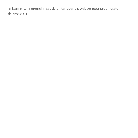
Isi komentar sepenuhnya adalah tanggung jawab pengguna dan diatur
dalam UU ITE