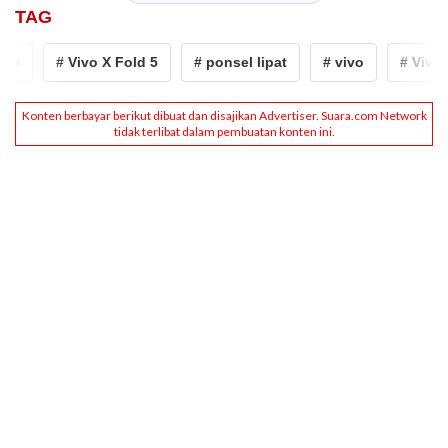
TAG
vo
# Vivo X Fold 5
# ponsel lipat
# vivo
# Vivo X