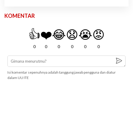
KOMENTAR
👍
❤️
😂
😧
😭
😡
0
0
0
0
0
0
Isi komentar sepenuhnya adalah tanggung jawab pengguna dan diatur
dalam UU ITE