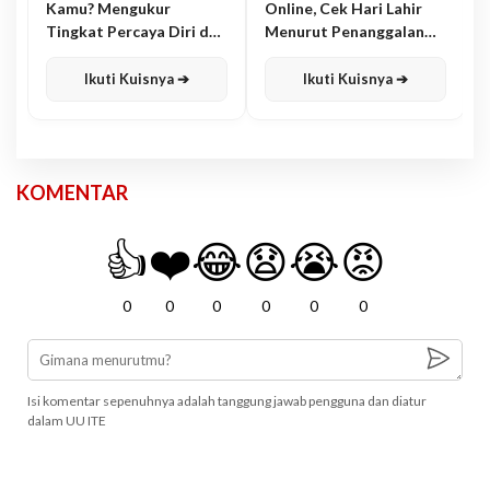
Kamu? Mengukur
Online, Cek Hari Lahir
Tingkat Percaya Diri dan
Menurut Penanggalan
Karisma
Jawa
Ikuti Kuisnya ➔
Ikuti Kuisnya ➔
KOMENTAR
👍
❤️
😂
😧
😭
😡
0
0
0
0
0
0
Isi komentar sepenuhnya adalah tanggung jawab pengguna dan diatur
dalam UU ITE