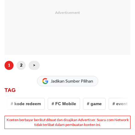
1
2
>
Jadikan Sumber Pilihan
TAG
# kode redeem
# FC Mobile
# game
# event
# 