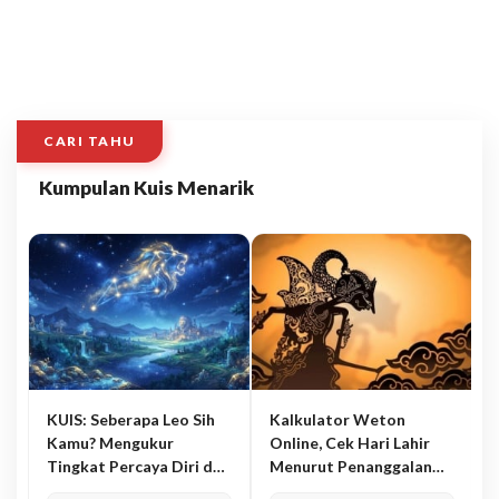
CARI TAHU
Kumpulan Kuis Menarik
KUIS: Seberapa Leo Sih
Kalkulator Weton
Kamu? Mengukur
Online, Cek Hari Lahir
Tingkat Percaya Diri dan
Menurut Penanggalan
Karisma
Jawa