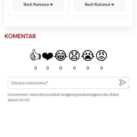
Ikuti Kuisnya ➔
Ikuti Kuisnya ➔
KOMENTAR
👍
❤️
😂
😧
😭
😡
0
0
0
0
0
0
Isi komentar sepenuhnya adalah tanggung jawab pengguna dan diatur
dalam UU ITE