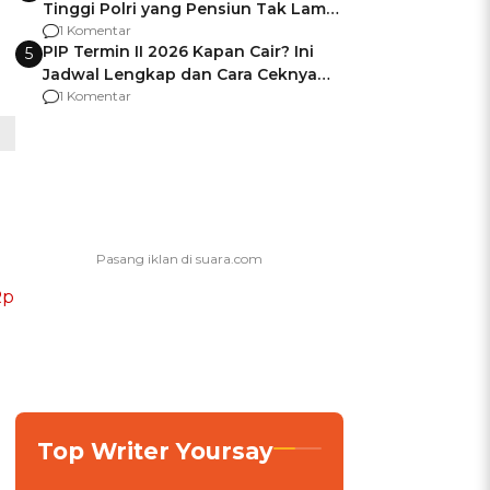
Tinggi Polri yang Pensiun Tak Lama
Usai Jadi Brigjen
1 Komentar
PIP Termin II 2026 Kapan Cair? Ini
5
Jadwal Lengkap dan Cara Ceknya
agar Dana Tidak Hangus!
1 Komentar
Rp
Top Writer Yoursay