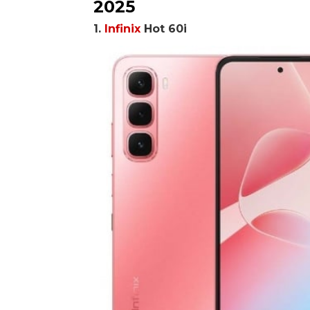
2025
1.
Infinix
Hot 60i