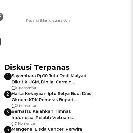
Diskusi Terpanas
Sayembara Rp10 Juta Dedi Mulyadi
1
Dikritik UGM, Dinilai Cermin
Gagalnya Negara Jamin Keamanan
6 Komentar
Harta Kekayaan Iptu Setya Budi Dias,
2
Oknum KPK Pemeras Bupati
Pemalang
2 Komentar
Bernafsu Kalahkan Timnas
3
Indonesia, Pelatih Vietnam
Berencana Pakai Jimat di Pakansari
1 Komentar
Mengenal Lisda Cancer, Perwira
4