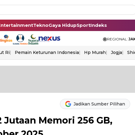
Entertainment
Tekno
Gaya Hidup
Sport
Indeks
REGIONAL:
JA
ut Ri
Pemain Keturunan Indonesia
Hp Murah
Jogja
Shi
Jadikan Sumber Pilihan
 Jutaan Memori 256 GB,
ober 2025