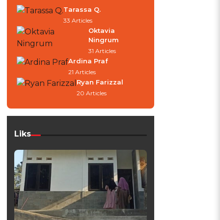
Tarassa Q.
33 Articles
Oktavia
Ningrum
31 Articles
Ardina Praf
21 Articles
Ryan Farizzal
20 Articles
Liks