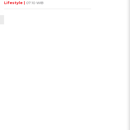
Lifestyle |
07:10 WIB