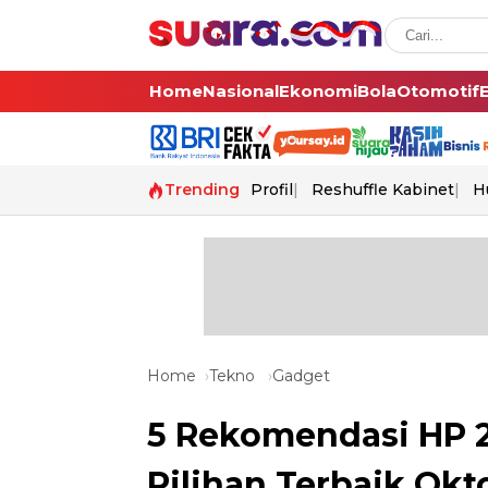
Home
Nasional
Ekonomi
Bola
Otomotif
Trending
Profil
Reshuffle Kabinet
H
Home
Tekno
Gadget
5 Rekomendasi HP 2
Pilihan Terbaik Okt