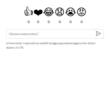
👍
❤️
😂
😧
😭
😡
0
0
0
0
0
0
Isi komentar sepenuhnya adalah tanggung jawab pengguna dan diatur
dalam UU ITE