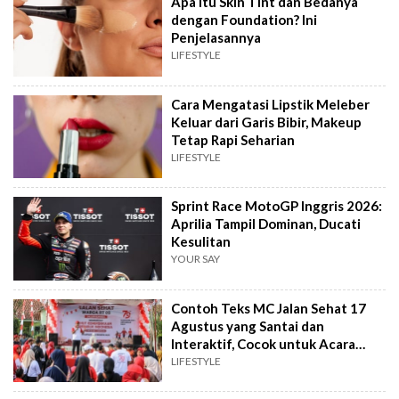
Apa Itu Skin Tint dan Bedanya
dengan Foundation? Ini
Penjelasannya
LIFESTYLE
Cara Mengatasi Lipstik Meleber
Keluar dari Garis Bibir, Makeup
Tetap Rapi Seharian
LIFESTYLE
Sprint Race MotoGP Inggris 2026:
Aprilia Tampil Dominan, Ducati
Kesulitan
YOUR SAY
Contoh Teks MC Jalan Sehat 17
Agustus yang Santai dan
Interaktif, Cocok untuk Acara
Tingkat RT
LIFESTYLE