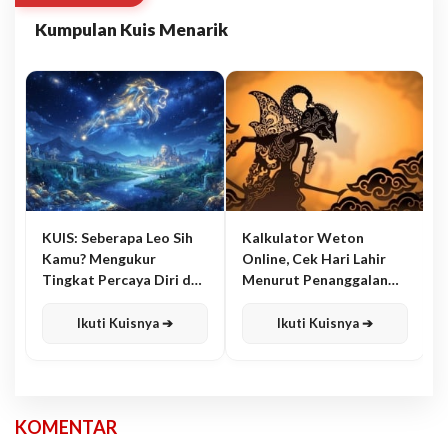
Kumpulan Kuis Menarik
KUIS: Seberapa Leo Sih
Kalkulator Weton
Kamu? Mengukur
Online, Cek Hari Lahir
Tingkat Percaya Diri dan
Menurut Penanggalan
Karisma
Jawa
Ikuti Kuisnya ➔
Ikuti Kuisnya ➔
KOMENTAR