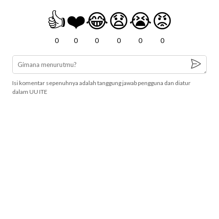
👍
❤️
😂
😧
😭
😡
0
0
0
0
0
0
Isi komentar sepenuhnya adalah tanggung jawab pengguna dan diatur
dalam UU ITE