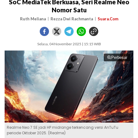
SoC MediaTek Berkuasa, Seri Realme Neo
Nomor Satu
Ruth Meliana
Rezza Dwi Rachmanta
Suara.Com
Selasa, 04 November 2025 | 15:15 WIB
Perbesar
Realme Neo 7 SE jadi HP midrange terkencang versi AnTuTu
periode Oktober 2025. (Realme)