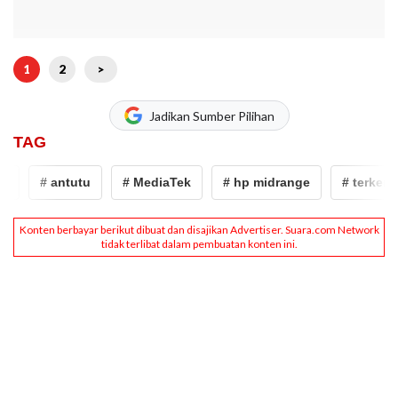
1
2
>
Jadikan Sumber Pilihan
TAG
# antutu
# MediaTek
# hp midrange
# terkenca