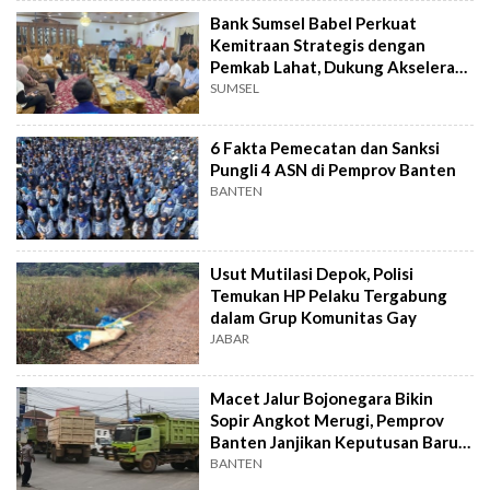
Bank Sumsel Babel Perkuat
Kemitraan Strategis dengan
Pemkab Lahat, Dukung Akselerasi
Ekonomi Daerah
SUMSEL
6 Fakta Pemecatan dan Sanksi
Pungli 4 ASN di Pemprov Banten
BANTEN
Usut Mutilasi Depok, Polisi
Temukan HP Pelaku Tergabung
dalam Grup Komunitas Gay
JABAR
Macet Jalur Bojonegara Bikin
Sopir Angkot Merugi, Pemprov
Banten Janjikan Keputusan Baru 4
Hari Lagi
BANTEN