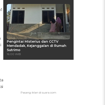
p1
h
Pengintai Misterius dan CCTV
i
Mendadak, Kejanggalan di Rumah
Sutrimo
16:00 WIB
ta
si