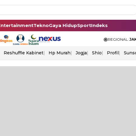
Entertainment
Tekno
Gaya Hidup
Sport
Indeks
REGIONAL:
JA
Reshuffle Kabinet
Hp Murah
Jogja
Shio
Profil
Suns