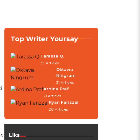
t
Top Writer Yoursay
Tarassa Q.
33 Articles
Oktavia
Ningrum
31 Articles
i
Ardina Praf
21 Articles
Ryan Farizzal
20 Articles
Liks
si