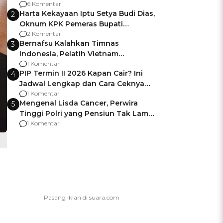
Gagalnya Negara Jamin Keamanan
6 Komentar
Harta Kekayaan Iptu Setya Budi Dias,
2
Oknum KPK Pemeras Bupati
Pemalang
2 Komentar
Bernafsu Kalahkan Timnas
3
Indonesia, Pelatih Vietnam
Berencana Pakai Jimat di Pakansari
1 Komentar
PIP Termin II 2026 Kapan Cair? Ini
4
Jadwal Lengkap dan Cara Ceknya
agar Dana Tidak Hangus!
1 Komentar
Mengenal Lisda Cancer, Perwira
5
Tinggi Polri yang Pensiun Tak Lama
Usai Jadi Brigjen
1 Komentar