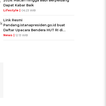
2026: Macan hingga Babi Berpeluang
a
Dapat Kabar Baik
Lifestyle |
06:23 WIB
Link Resmi
ik
Pandang.istanapresiden.go.id buat
Daftar Upacara Bendera HUT RI di
Istana Negara
News |
12:13 WIB