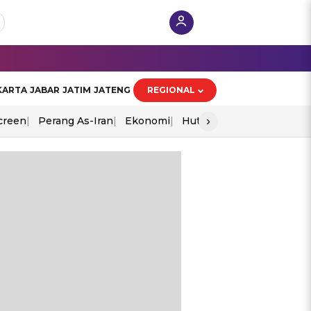
KARTA
JABAR
JATIM
JATENG
REGIONAL
›
creen
Perang As-Iran
Ekonomi
Hut Ri