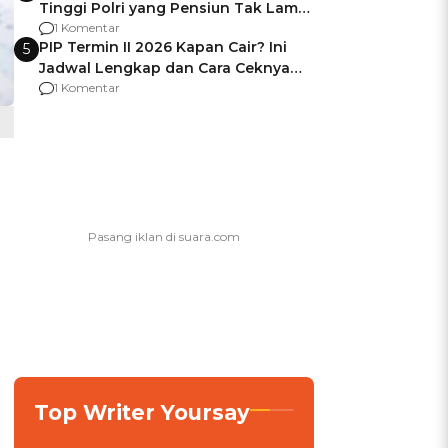
Tinggi Polri yang Pensiun Tak Lama
Usai Jadi Brigjen
1 Komentar
PIP Termin II 2026 Kapan Cair? Ini
5
Jadwal Lengkap dan Cara Ceknya
agar Dana Tidak Hangus!
1 Komentar
Top Writer Yoursay