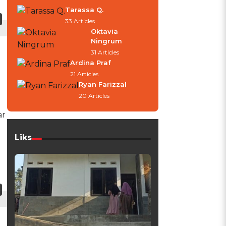
Tarassa Q.
33 Articles
Oktavia
Ningrum
31 Articles
Ardina Praf
21 Articles
Ryan Farizzal
20 Articles
ar
Liks