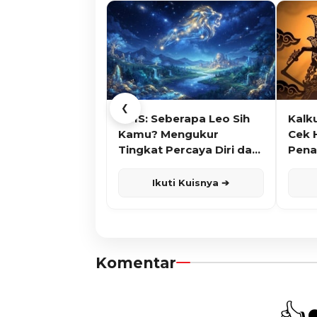
❮
KUIS: Seberapa Leo Sih
Kalk
Kamu? Mengukur
Cek 
Tingkat Percaya Diri dan
Pena
Karisma
Ikuti Kuisnya ➔
Komentar
👍