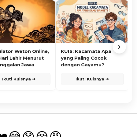
❯
ulator Weton Online,
KUIS: Kacamata Apa
K
Hari Lahir Menurut
yang Paling Cocok
nggalan Jawa
dengan Gayamu?
Ikuti Kuisnya ➔
Ikuti Kuisnya ➔
❤️
😂
😧
😭
😡