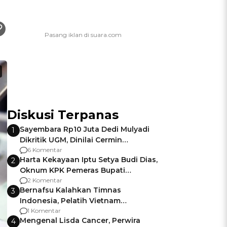
Diskusi Terpanas
Sayembara Rp10 Juta Dedi Mulyadi
1
Dikritik UGM, Dinilai Cermin
Gagalnya Negara Jamin Keamanan
6 Komentar
Harta Kekayaan Iptu Setya Budi Dias,
2
Oknum KPK Pemeras Bupati
Pemalang
2 Komentar
Bernafsu Kalahkan Timnas
3
Indonesia, Pelatih Vietnam
Berencana Pakai Jimat di Pakansari
1 Komentar
Mengenal Lisda Cancer, Perwira
4