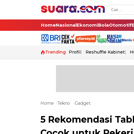
Home
Nasional
Ekonomi
Bola
Otomotif
Trending
Profil
Reshuffle Kabinet
H
Home
Tekno
Gadget
5 Rekomendasi Tabl
Cocok untuk Peker