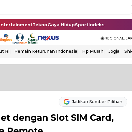
Entertainment
Tekno
Gaya Hidup
Sport
Indeks
REGIONAL:
JA
ut Ri
Pemain Keturunan Indonesia
Hp Murah
Jogja
Shi
Jadikan Sumber Pilihan
et dengan Slot SIM Card,
ja Remote