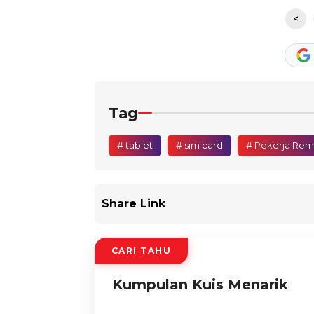
<
Tag
# tablet
# sim card
# Pekerja Rem
Share Link
CARI TAHU
Kumpulan Kuis Menarik