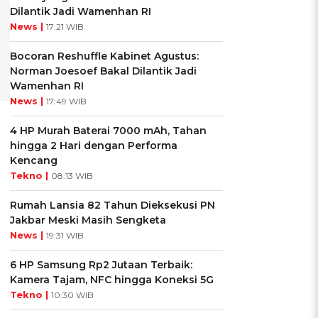
Dilantik Jadi Wamenhan RI
News |
17:21 WIB
Bocoran Reshuffle Kabinet Agustus:
Norman Joesoef Bakal Dilantik Jadi
Wamenhan RI
News |
17:49 WIB
4 HP Murah Baterai 7000 mAh, Tahan
hingga 2 Hari dengan Performa
Kencang
Tekno |
08:13 WIB
Rumah Lansia 82 Tahun Dieksekusi PN
Jakbar Meski Masih Sengketa
News |
19:31 WIB
6 HP Samsung Rp2 Jutaan Terbaik:
Kamera Tajam, NFC hingga Koneksi 5G
Tekno |
10:30 WIB