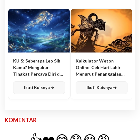
KUIS: Seberapa Leo Sih
Kalkulator Weton
Kamu? Mengukur
Online, Cek Hari Lahir
Tingkat Percaya Diri dan
Menurut Penanggalan
Karisma
Jawa
Ikuti Kuisnya ➔
Ikuti Kuisnya ➔
KOMENTAR
👍
❤️
😂
😧
😭
😡