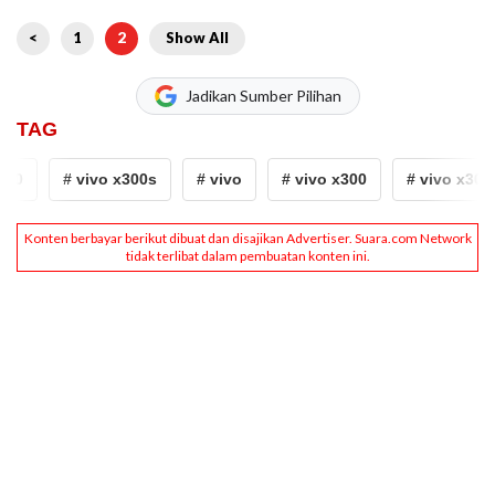
<
1
2
Show All
Jadikan Sumber Pilihan
TAG
00
# vivo x300s
# vivo
# vivo x300
# vivo x300s