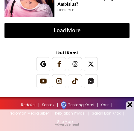
Ambisius?
LIFESTYLE
Load More
Ikuti Kami
Redaksi
Kontak
Tentang Kami
Karir
Pedoman Media Siber
Kebijakan Privasi
Saran Dan Kritik
Site Map