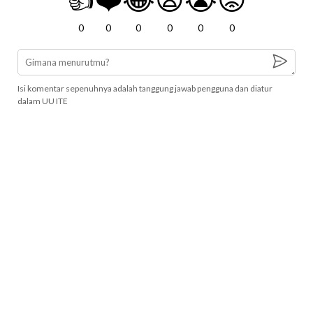
0
0
0
0
0
0
Isi komentar sepenuhnya adalah tanggung jawab pengguna dan diatur
dalam UU ITE