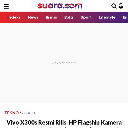
Indeks
News
Bisnis
Bola
Sport
Lifestyle
En
TEKNO
/
GADGET
Vivo X300s Resmi Rilis: HP Flagship Kamera