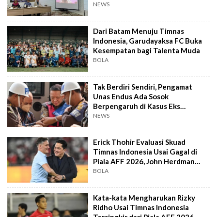
NEWS
Dari Batam Menuju Timnas
Indonesia, Garudayaksa FC Buka
Kesempatan bagi Talenta Muda
BOLA
Tak Berdiri Sendiri, Pengamat
Unas Endus Ada Sosok
Berpengaruh di Kasus Eks
Jampidsus
NEWS
Erick Thohir Evaluasi Skuad
Timnas Indonesia Usai Gagal di
Piala AFF 2026, John Herdman
Out?
BOLA
Kata-kata Mengharukan Rizky
Ridho Usai Timnas Indonesia
Tersingkir dari Piala AFF 2026