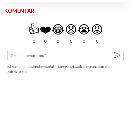
KOMENTAR
👍
❤️
😂
😧
😭
😡
0
0
0
0
0
0
Isi komentar sepenuhnya adalah tanggung jawab pengguna dan diatur
dalam UU ITE