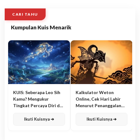
CARI TAHU
Kumpulan Kuis Menarik
KUIS: Seberapa Leo Sih
Kalkulator Weton
Kamu? Mengukur
Online, Cek Hari Lahir
Tingkat Percaya Diri dan
Menurut Penanggalan
Karisma
Jawa
Ikuti Kuisnya ➔
Ikuti Kuisnya ➔