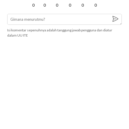
0
0
0
0
0
0
Isi komentar sepenuhnya adalah tanggung jawab pengguna dan diatur
dalam UU ITE