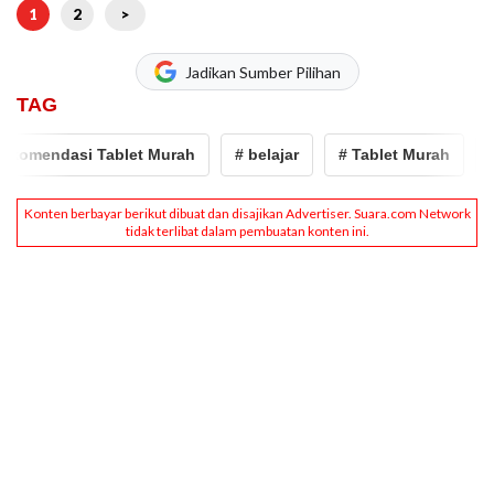
1
2
>
Jadikan Sumber Pilihan
TAG
omendasi Tablet Murah
# belajar
# Tablet Murah
# t