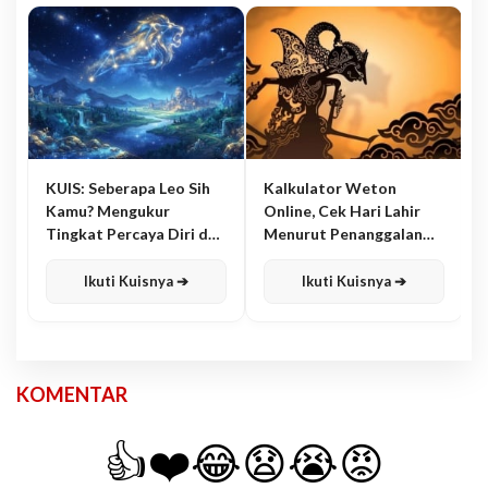
KUIS: Seberapa Leo Sih
Kalkulator Weton
Kamu? Mengukur
Online, Cek Hari Lahir
Tingkat Percaya Diri dan
Menurut Penanggalan
Karisma
Jawa
Ikuti Kuisnya ➔
Ikuti Kuisnya ➔
KOMENTAR
👍
❤️
😂
😧
😭
😡