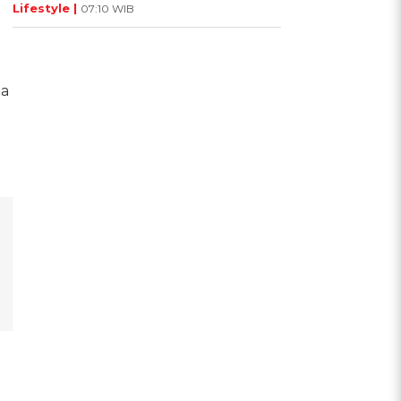
Lifestyle |
07:10 WIB
da