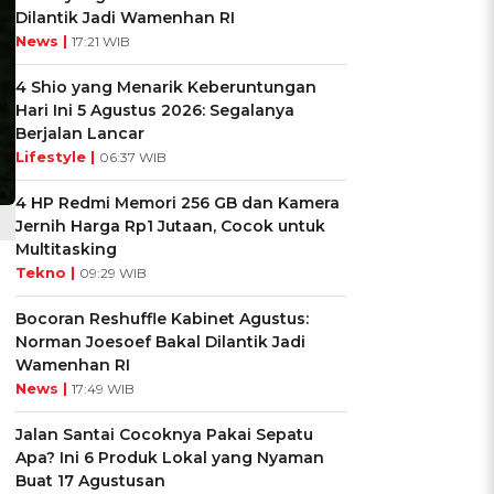
Dilantik Jadi Wamenhan RI
News |
17:21 WIB
4 Shio yang Menarik Keberuntungan
Hari Ini 5 Agustus 2026: Segalanya
Berjalan Lancar
Lifestyle |
06:37 WIB
4 HP Redmi Memori 256 GB dan Kamera
Jernih Harga Rp1 Jutaan, Cocok untuk
Multitasking
Tekno |
09:29 WIB
Bocoran Reshuffle Kabinet Agustus:
Norman Joesoef Bakal Dilantik Jadi
Wamenhan RI
News |
17:49 WIB
Jalan Santai Cocoknya Pakai Sepatu
Apa? Ini 6 Produk Lokal yang Nyaman
Buat 17 Agustusan