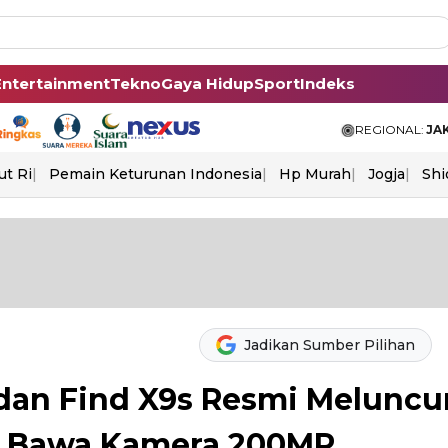
Entertainment
Tekno
Gaya Hidup
Sport
Indeks
REGIONAL:
JA
ut Ri
Pemain Keturunan Indonesia
Hp Murah
Jogja
Shi
Jadikan Sumber Pilihan
 dan Find X9s Resmi Meluncu
i, Bawa Kamera 200MP