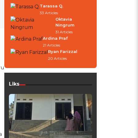
Tarassa Q.
33 Articles
Oktavia
Ningrum
31 Articles
Ardina Praf
21 Articles
Ryan Farizzal
20 Articles
ru
Liks
i
a