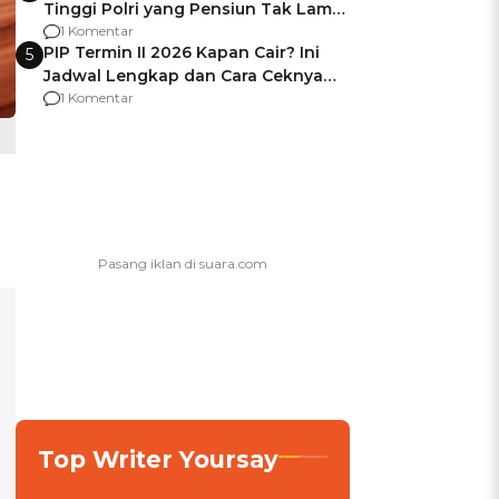
Tinggi Polri yang Pensiun Tak Lama
Usai Jadi Brigjen
1 Komentar
PIP Termin II 2026 Kapan Cair? Ini
5
Jadwal Lengkap dan Cara Ceknya
agar Dana Tidak Hangus!
1 Komentar
Top Writer Yoursay