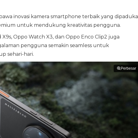
awa inovasi kamera smartphone terbaik yang dipaduk
emium untuk mendukung kreativitas pengguna.
 X9s, Oppo Watch X3, dan Oppo Enco Clip2 juga
galaman pengguna semakin seamless untuk
p sehari-hari.
Perbesar