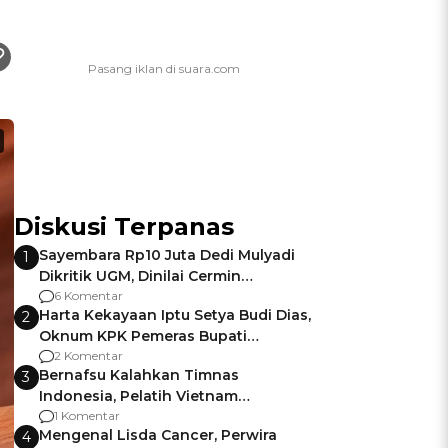
Diskusi Terpanas
Sayembara Rp10 Juta Dedi Mulyadi
1
Dikritik UGM, Dinilai Cermin
Gagalnya Negara Jamin Keamanan
6 Komentar
Harta Kekayaan Iptu Setya Budi Dias,
2
Oknum KPK Pemeras Bupati
Pemalang
2 Komentar
Bernafsu Kalahkan Timnas
3
Indonesia, Pelatih Vietnam
Berencana Pakai Jimat di Pakansari
1 Komentar
Mengenal Lisda Cancer, Perwira
4