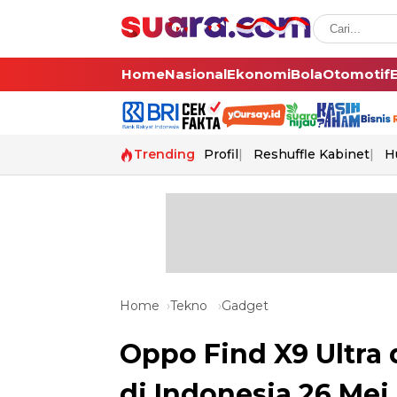
Home
Nasional
Ekonomi
Bola
Otomotif
Trending
Profil
Reshuffle Kabinet
H
Home
Tekno
Gadget
Oppo Find X9 Ultra
di Indonesia 26 Me