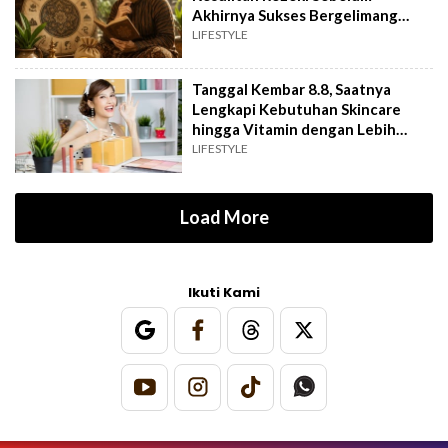
Akhirnya Sukses Bergelimang
Harta
LIFESTYLE
Tanggal Kembar 8.8, Saatnya
Lengkapi Kebutuhan Skincare
hingga Vitamin dengan Lebih
Hemat
LIFESTYLE
Load More
Ikuti Kami