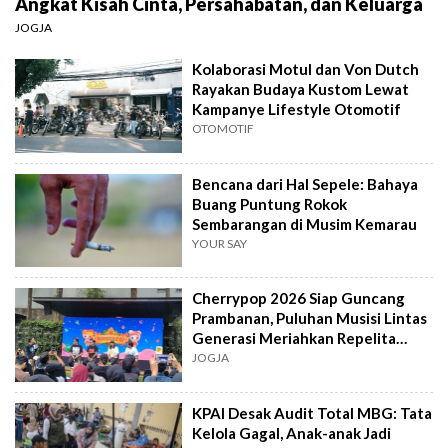
Angkat Kisah Cinta, Persahabatan, dan Keluarga
JOGJA
Kolaborasi Motul dan Von Dutch
Rayakan Budaya Kustom Lewat
Kampanye Lifestyle Otomotif
OTOMOTIF
Bencana dari Hal Sepele: Bahaya
Buang Puntung Rokok
Sembarangan di Musim Kemarau
YOUR SAY
Cherrypop 2026 Siap Guncang
Prambanan, Puluhan Musisi Lintas
Generasi Meriahkan Repelita
Musik
JOGJA
KPAI Desak Audit Total MBG: Tata
Kelola Gagal, Anak-anak Jadi