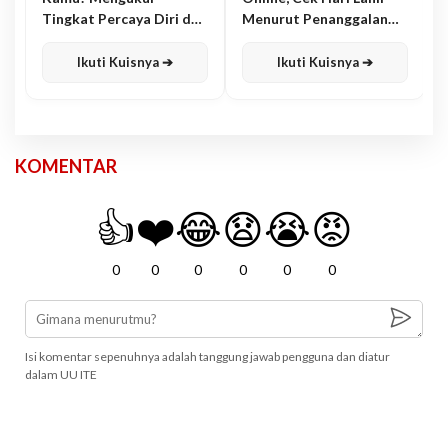
Tingkat Percaya Diri dan
Menurut Penanggalan
Karisma
Jawa
Ikuti Kuisnya ➔
Ikuti Kuisnya ➔
KOMENTAR
👍
❤️
😂
😧
😭
😡
0
0
0
0
0
0
Isi komentar sepenuhnya adalah tanggung jawab pengguna dan diatur
dalam UU ITE