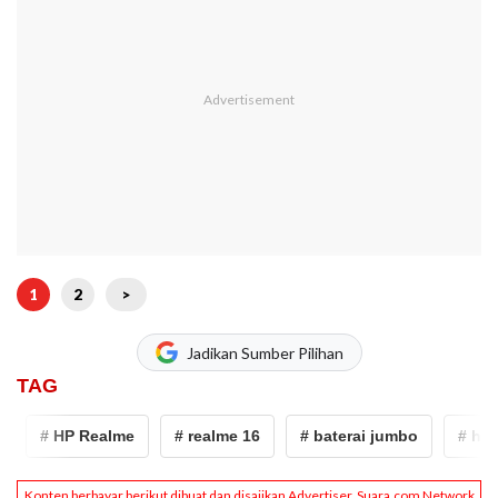
1
2
>
Jadikan Sumber Pilihan
TAG
# HP Realme
# realme 16
# baterai jumbo
# hp mi