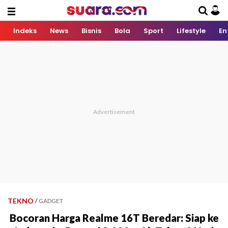
Indeks
News
Bisnis
Bola
Sport
Lifestyle
En
TEKNO
/
GADGET
Bocoran Harga Realme 16T Beredar: Siap ke