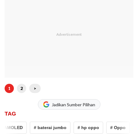
1
2
>
Jadikan Sumber Pilihan
TAG
r AMOLED
# baterai jumbo
# hp oppo
# Oppo
# 