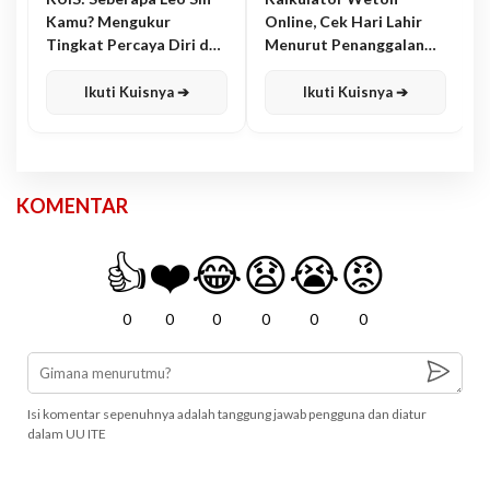
Kamu? Mengukur
Online, Cek Hari Lahir
Tingkat Percaya Diri dan
Menurut Penanggalan
Karisma
Jawa
Ikuti Kuisnya ➔
Ikuti Kuisnya ➔
KOMENTAR
👍
❤️
😂
😧
😭
😡
0
0
0
0
0
0
Isi komentar sepenuhnya adalah tanggung jawab pengguna dan diatur
dalam UU ITE