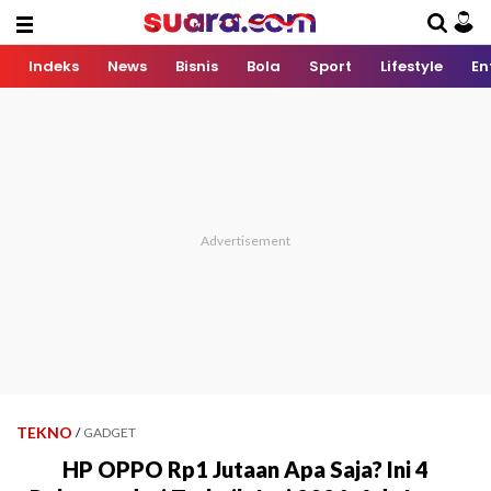
Indeks
News
Bisnis
Bola
Sport
Lifestyle
En
TEKNO
/
GADGET
HP OPPO Rp1 Jutaan Apa Saja? Ini 4