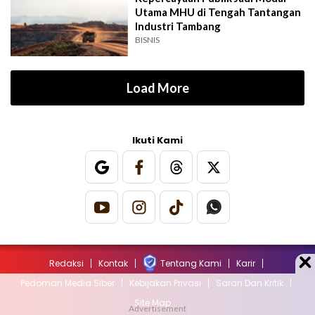
Utama MHU di Tengah Tantangan
Industri Tambang
BISNIS
Load More
Ikuti Kami
Redaksi
Kontak
Tentang Kami
Karir
Pedoman Media Siber
Kebijakan Privasi
Saran Dan Kritik
Site Map