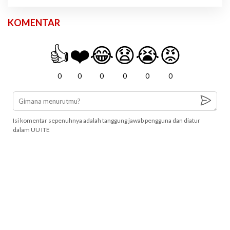
KOMENTAR
👍
❤️
😂
😧
😭
😡
0
0
0
0
0
0
Isi komentar sepenuhnya adalah tanggung jawab pengguna dan diatur
dalam UU ITE