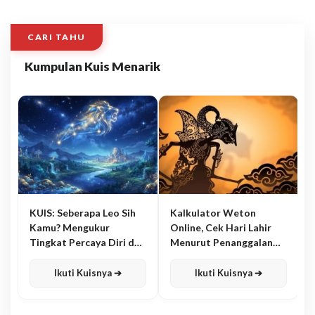
CARI TAHU
Kumpulan Kuis Menarik
KUIS: Seberapa Leo Sih
Kalkulator Weton
Kamu? Mengukur
Online, Cek Hari Lahir
Tingkat Percaya Diri dan
Menurut Penanggalan
Karisma
Jawa
Ikuti Kuisnya ➔
Ikuti Kuisnya ➔