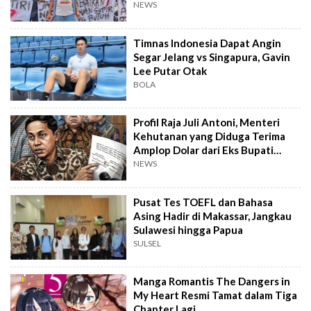
48A
NEWS
Timnas Indonesia Dapat Angin
Segar Jelang vs Singapura, Gavin
Lee Putar Otak
BOLA
Profil Raja Juli Antoni, Menteri
Kehutanan yang Diduga Terima
Amplop Dolar dari Eks Bupati
Kuansing
NEWS
Pusat Tes TOEFL dan Bahasa
Asing Hadir di Makassar, Jangkau
Sulawesi hingga Papua
SULSEL
Manga Romantis The Dangers in
My Heart Resmi Tamat dalam Tiga
Chapter Lagi