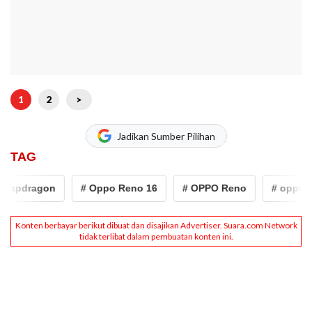
1
2
>
Jadikan Sumber Pilihan
TAG
apdragon
# Oppo Reno 16
# OPPO Reno
# oppo