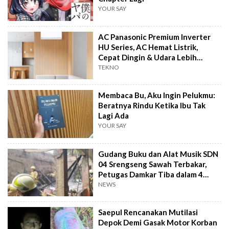
YOUR SAY
AC Panasonic Premium Inverter
HU Series, AC Hemat Listrik,
Cepat Dingin & Udara Lebih
Bersih
TEKNO
Membaca Bu, Aku Ingin Pelukmu:
Beratnya Rindu Ketika Ibu Tak
Lagi Ada
YOUR SAY
Gudang Buku dan Alat Musik SDN
04 Srengseng Sawah Terbakar,
Petugas Damkar Tiba dalam 4
Menit
NEWS
Saepul Rencanakan Mutilasi
Depok Demi Gasak Motor Korban