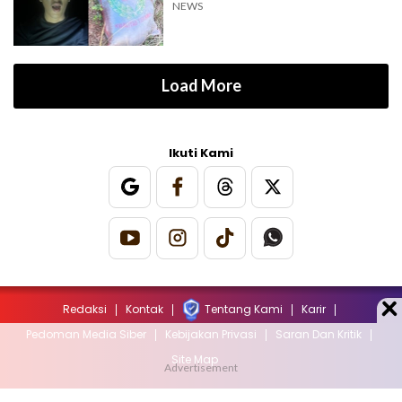
NEWS
Load More
Ikuti Kami
Redaksi
Kontak
Tentang Kami
Karir
Pedoman Media Siber
Kebijakan Privasi
Saran Dan Kritik
Site Map