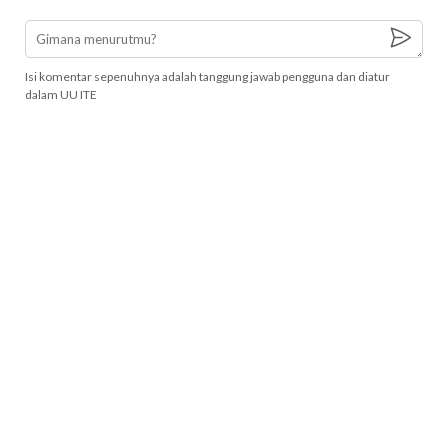
Isi komentar sepenuhnya adalah tanggung jawab pengguna dan diatur
dalam UU ITE