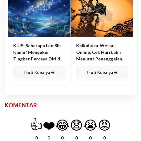
KUIS: Seberapa Leo Sih
Kalkulator Weton
Kamu? Mengukur
Online, Cek Hari Lahir
Tingkat Percaya Diri dan
Menurut Penanggalan
Karisma
Jawa
Ikuti Kuisnya ➔
Ikuti Kuisnya ➔
KOMENTAR
👍
❤️
😂
😧
😭
😡
0
0
0
0
0
0