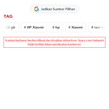
Jadikan Sumber Pilihan
TAG
m 12 gb
# HP Xiaomi
# hp
# Xiaomi
# ram 12 gb