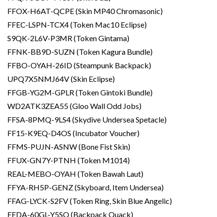
FFOX-H6AT-QCPE (Skin MP40 Chromasonic)
FFEC-LSPN-TCX4 (Token Mac10 Eclipse)
S9QK-2L6V-P3MR (Token Gintama)
FFNK-BB9D-SUZN (Token Kagura Bundle)
FFBO-OYAH-26ID (Steampunk Backpack)
UPQ7X5NMJ64V (Skin Eclipse)
FFGB-YG2M-GPLR (Token Gintoki Bundle)
WD2ATK3ZEA55 (Gloo Wall Odd Jobs)
FFSA-8PMQ-9LS4 (Skydive Undersea Spetacle)
FF15-K9EQ-D4OS (Incubator Voucher)
FFMS-PUJN-ASNW (Bone Fist Skin)
FFUX-GN7Y-PTNH (Token M1014)
REAL-MEBO-OYAH (Token Bawah Laut)
FFYA-RH5P-GENZ (Skyboard, Item Undersea)
FFAG-LYCK-S2FV (Token Ring, Skin Blue Angelic)
FFDA-60GL-Y5SQ (Backpack Quack)