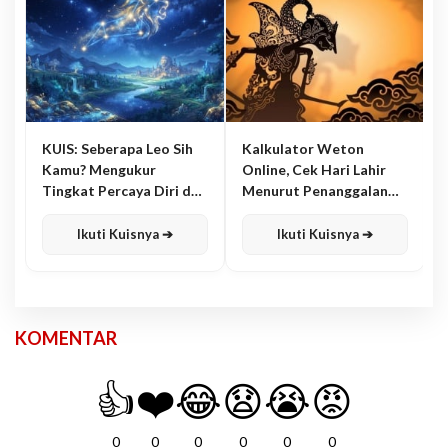
KUIS: Seberapa Leo Sih
Kalkulator Weton
Kamu? Mengukur
Online, Cek Hari Lahir
Tingkat Percaya Diri dan
Menurut Penanggalan
Karisma
Jawa
Ikuti Kuisnya ➔
Ikuti Kuisnya ➔
KOMENTAR
👍
❤️
😂
😧
😭
😡
0
0
0
0
0
0