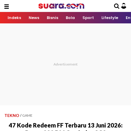
Indeks
News
Bisnis
Bola
Sport
Lifestyle
En
TEKNO
/
GAME
47 Kode Redeem FF Terbaru 13 Juni 2026: