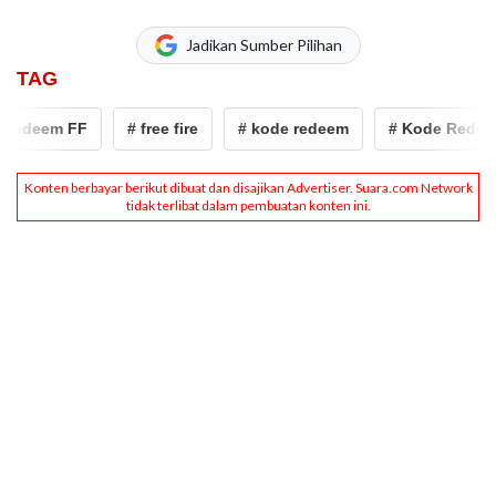
Jadikan Sumber Pilihan
TAG
edeem FF
# free fire
# kode redeem
# Kode Redeem