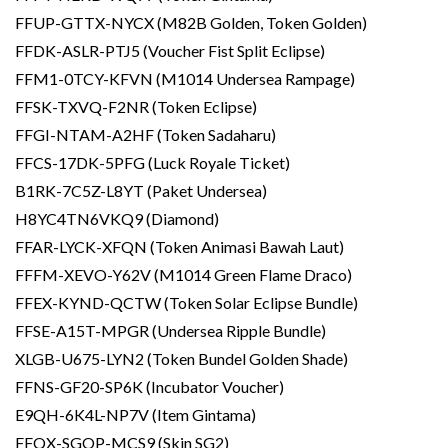
FFUP-GTTX-NYCX (M82B Golden, Token Golden)
FFDK-ASLR-PTJ5 (Voucher Fist Split Eclipse)
FFM1-0TCY-KFVN (M1014 Undersea Rampage)
FFSK-TXVQ-F2NR (Token Eclipse)
FFGI-NTAM-A2HF (Token Sadaharu)
FFCS-17DK-5PFG (Luck Royale Ticket)
B1RK-7C5Z-L8YT (Paket Undersea)
H8YC4TN6VKQ9 (Diamond)
FFAR-LYCK-XFQN (Token Animasi Bawah Laut)
FFFM-XEVO-Y62V (M1014 Green Flame Draco)
FFEX-KYND-QCTW (Token Solar Eclipse Bundle)
FFSE-A15T-MPGR (Undersea Ripple Bundle)
XLGB-U675-LYN2 (Token Bundel Golden Shade)
FFNS-GF20-SP6K (Incubator Voucher)
E9QH-6K4L-NP7V (Item Gintama)
FFQX-SGOP-MCS9 (Skin SG2)