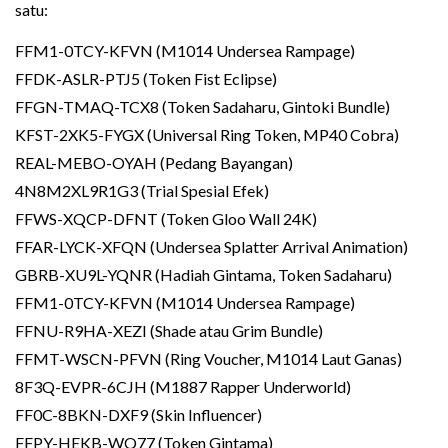
satu:
FFM1-0TCY-KFVN (M1014 Undersea Rampage)
FFDK-ASLR-PTJ5 (Token Fist Eclipse)
FFGN-TMAQ-TCX8 (Token Sadaharu, Gintoki Bundle)
KFST-2XK5-FYGX (Universal Ring Token, MP40 Cobra)
REAL-MEBO-OYAH (Pedang Bayangan)
4N8M2XL9R1G3 (Trial Spesial Efek)
FFWS-XQCP-DFNT (Token Gloo Wall 24K)
FFAR-LYCK-XFQN (Undersea Splatter Arrival Animation)
GBRB-XU9L-YQNR (Hadiah Gintama, Token Sadaharu)
FFM1-0TCY-KFVN (M1014 Undersea Rampage)
FFNU-R9HA-XEZI (Shade atau Grim Bundle)
FFMT-WSCN-PFVN (Ring Voucher, M1014 Laut Ganas)
8F3Q-EVPR-6CJH (M1887 Rapper Underworld)
FF0C-8BKN-DXF9 (Skin Influencer)
FFPY-HEKB-WQ77 (Token Gintama)