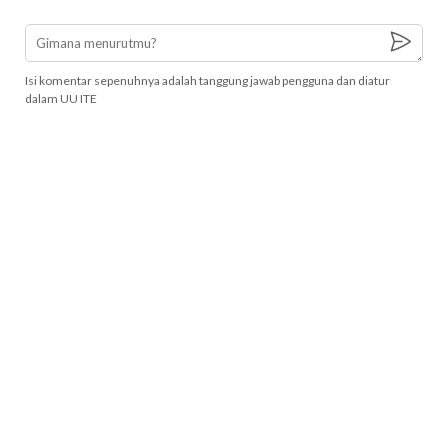
Isi komentar sepenuhnya adalah tanggung jawab pengguna dan diatur
dalam UU ITE