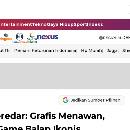
Entertainment
Tekno
Gaya Hidup
Sport
Indeks
REGIONAL:
JA
ut Ri
Pemain Keturunan Indonesia
Hp Murah
Jogja
Shi
Jadikan Sumber Pilihan
redar: Grafis Menawan,
Game Balap Ikonis