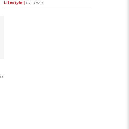
Lifestyle |
07:10 WIB
an