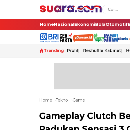
Home
Nasional
Ekonomi
Bola
Otomotif
Trending
Profil
Reshuffle Kabinet
H
Home
Tekno
Game
Gameplay Clutch Be
Padukan Sensasi 3 