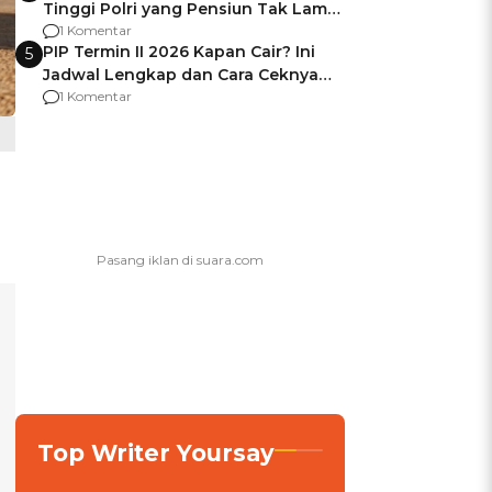
Tinggi Polri yang Pensiun Tak Lama
Usai Jadi Brigjen
1 Komentar
PIP Termin II 2026 Kapan Cair? Ini
5
Jadwal Lengkap dan Cara Ceknya
agar Dana Tidak Hangus!
1 Komentar
Top Writer Yoursay