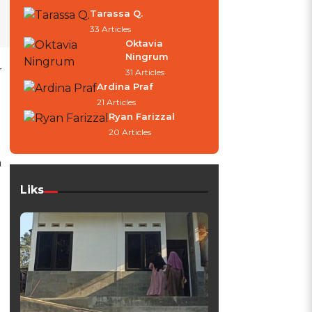
Tarassa Q.
33 Articles
Oktavia
Ningrum
r
31 Articles
Ardina Praf
21 Articles
Ryan Farizzal
20 Articles
n
Liks