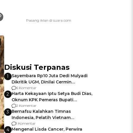
Diskusi Terpanas
Sayembara Rp10 Juta Dedi Mulyadi
1
Dikritik UGM, Dinilai Cermin
Gagalnya Negara Jamin Keamanan
6 Komentar
Harta Kekayaan Iptu Setya Budi Dias,
2
Oknum KPK Pemeras Bupati
Pemalang
2 Komentar
Bernafsu Kalahkan Timnas
3
Indonesia, Pelatih Vietnam
Berencana Pakai Jimat di Pakansari
1 Komentar
Mengenal Lisda Cancer, Perwira
4