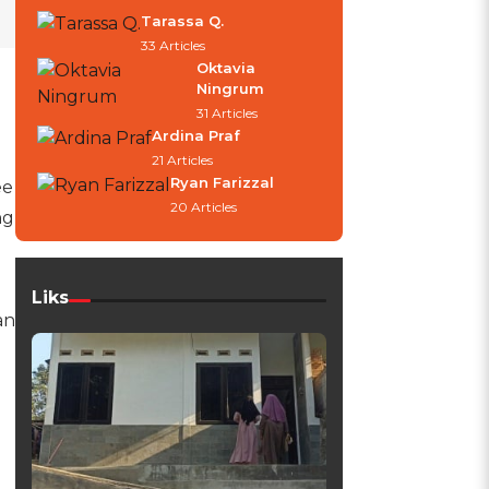
Tarassa Q.
33 Articles
Oktavia
Ningrum
31 Articles
Ardina Praf
21 Articles
Ryan Farizzal
ee
20 Articles
ng
Liks
an