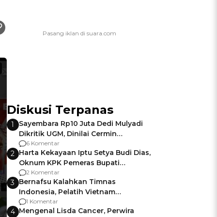
Diskusi Terpanas
Sayembara Rp10 Juta Dedi Mulyadi
1
Dikritik UGM, Dinilai Cermin
Gagalnya Negara Jamin Keamanan
6 Komentar
Harta Kekayaan Iptu Setya Budi Dias,
2
Oknum KPK Pemeras Bupati
Pemalang
2 Komentar
Bernafsu Kalahkan Timnas
3
Indonesia, Pelatih Vietnam
Berencana Pakai Jimat di Pakansari
1 Komentar
Mengenal Lisda Cancer, Perwira
4