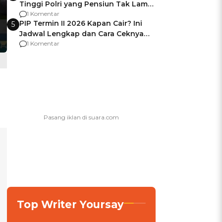
Tinggi Polri yang Pensiun Tak Lama
Usai Jadi Brigjen
1 Komentar
PIP Termin II 2026 Kapan Cair? Ini
5
Jadwal Lengkap dan Cara Ceknya
agar Dana Tidak Hangus!
1 Komentar
Top Writer Yoursay