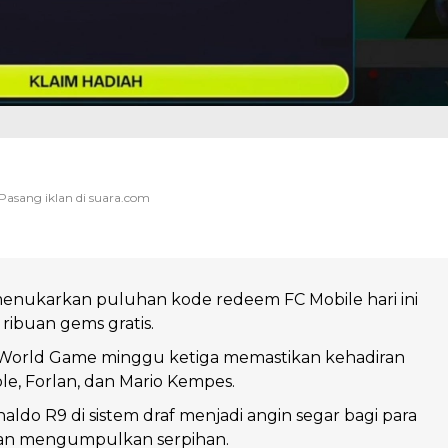
menukarkan puluhan kode redeem FC Mobile hari ini
ribuan gems gratis.
World Game minggu ketiga memastikan kehadiran
ole, Forlan, dan Mario Kempes.
aldo R9 di sistem draf menjadi angin segar bagi para
san mengumpulkan serpihan.