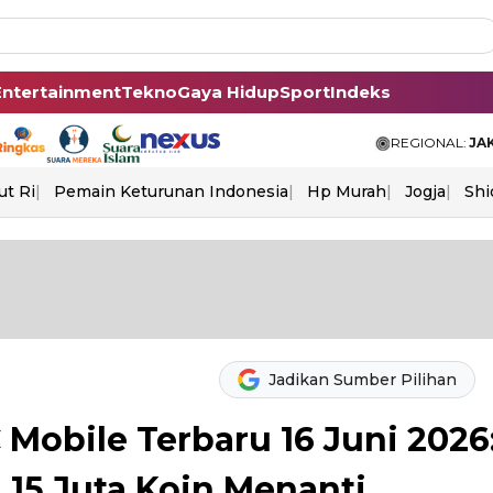
Entertainment
Tekno
Gaya Hidup
Sport
Indeks
REGIONAL:
JA
ut Ri
Pemain Keturunan Indonesia
Hp Murah
Jogja
Shi
Jadikan Sumber Pilihan
Mobile Terbaru 16 Juni 2026
 15 Juta Koin Menanti