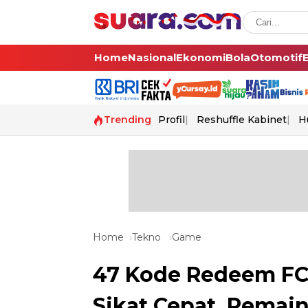
Home
Nasional
Ekonomi
Bola
Otomotif
Trending
Profil
Reshuffle Kabinet
H
Home
Tekno
Game
47 Kode Redeem FC 
Sikat Cepat, Pemain