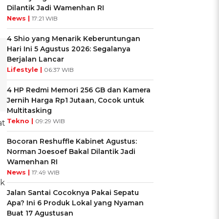
Dilantik Jadi Wamenhan RI
-
News |
17:21 WIB
4 Shio yang Menarik Keberuntungan
Hari Ini 5 Agustus 2026: Segalanya
Berjalan Lancar
Lifestyle |
06:37 WIB
4 HP Redmi Memori 256 GB dan Kamera
Jernih Harga Rp1 Jutaan, Cocok untuk
Multitasking
Tekno |
09:29 WIB
at
Bocoran Reshuffle Kabinet Agustus:
Norman Joesoef Bakal Dilantik Jadi
Wamenhan RI
News |
17:49 WIB
uk
Jalan Santai Cocoknya Pakai Sepatu
Apa? Ini 6 Produk Lokal yang Nyaman
Buat 17 Agustusan