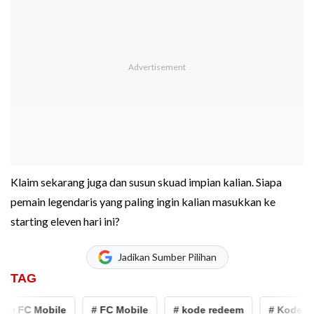
Klaim sekarang juga dan susun skuad impian kalian. Siapa
pemain legendaris yang paling ingin kalian masukkan ke
starting eleven hari ini?
Jadikan Sumber Pilihan
TAG
 FC Mobile
# FC Mobile
# kode redeem
# Kode Red