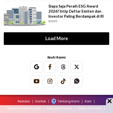
Siapa Saja Peraih ESG Award
2026? Intip Daftar Emiten dan
Investor Paling Berdampak di RI
BISNIS
Load More
Ikuti Kami
Redaksi
Kontak
Tentang Kami
Karir
Pedoman Media Siber
Kebijakan Privasi
Saran Dan Kritik