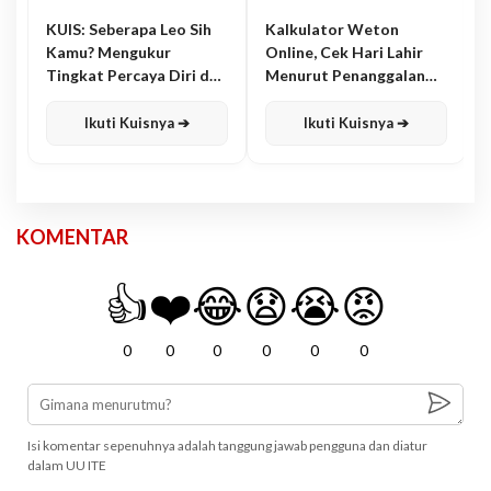
KUIS: Seberapa Leo Sih
Kalkulator Weton
Kamu? Mengukur
Online, Cek Hari Lahir
Tingkat Percaya Diri dan
Menurut Penanggalan
Karisma
Jawa
Ikuti Kuisnya ➔
Ikuti Kuisnya ➔
KOMENTAR
👍
❤️
😂
😧
😭
😡
0
0
0
0
0
0
Isi komentar sepenuhnya adalah tanggung jawab pengguna dan diatur
dalam UU ITE