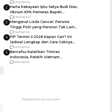
Gagalnya Negara Jamin Keamanan
6 Komentar
Harta Kekayaan Iptu Setya Budi Dias,
2
Oknum KPK Pemeras Bupati
Pemalang
2 Komentar
Mengenal Lisda Cancer, Perwira
3
Tinggi Polri yang Pensiun Tak Lama
Usai Jadi Brigjen
1 Komentar
PIP Termin II 2026 Kapan Cair? Ini
4
Jadwal Lengkap dan Cara Ceknya
agar Dana Tidak Hangus!
1 Komentar
Bernafsu Kalahkan Timnas
5
Indonesia, Pelatih Vietnam
Berencana Pakai Jimat di Pakansari
1 Komentar