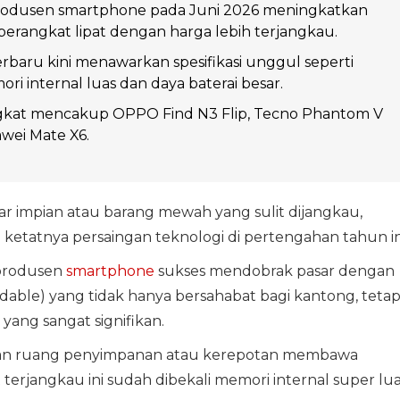
rodusen smartphone pada Juni 2026 meningkatkan
perangkat lipat dengan harga lebih terjangkau.
terbaru kini menawarkan spesifikasi unggul seperti
ri internal luas dan daya baterai besar.
ngkat mencakup OPPO Find N3 Flip, Tecno Phantom V
awei Mate X6.
ar impian atau barang mewah yang sulit dijangkau,
n ketatnya persaingan teknologi di pertengahan tahun in
 produsen
smartphone
sukses mendobrak pasar dengan
dable) yang tidak hanya bersahabat bagi kantong, tetap
yang sangat signifikan.
bisan ruang penyimpanan atau kerepotan membawa
terjangkau ini sudah dibekali memori internal super lu