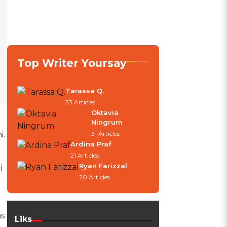
Top Writer Yoursay
Tarassa Q.
33 Articles
Oktavia
Ningrum
i.
31 Articles
Ardina Praf
21 Articles
Ryan Farizzal
i
20 Articles
as
Liks