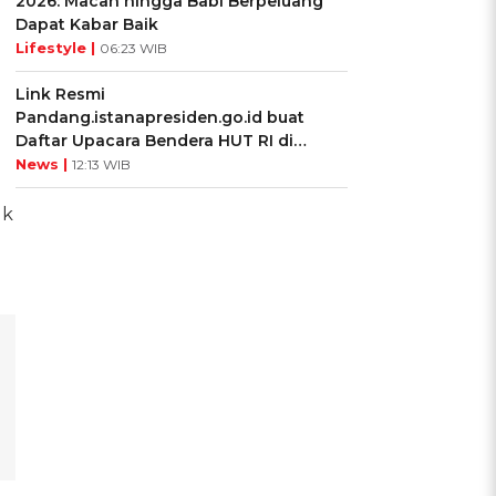
2026: Macan hingga Babi Berpeluang
Dapat Kabar Baik
Lifestyle |
06:23 WIB
Link Resmi
Pandang.istanapresiden.go.id buat
Daftar Upacara Bendera HUT RI di
Istana Negara
News |
12:13 WIB
uk