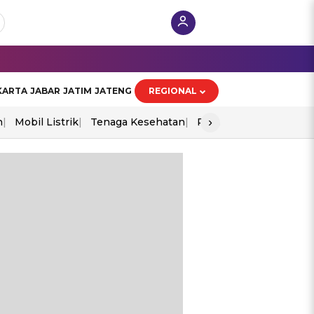
KARTA
JABAR
JATIM
JATENG
REGIONAL
›
n
Mobil Listrik
Tenaga Kesehatan
Perang As-Iran
Ekon