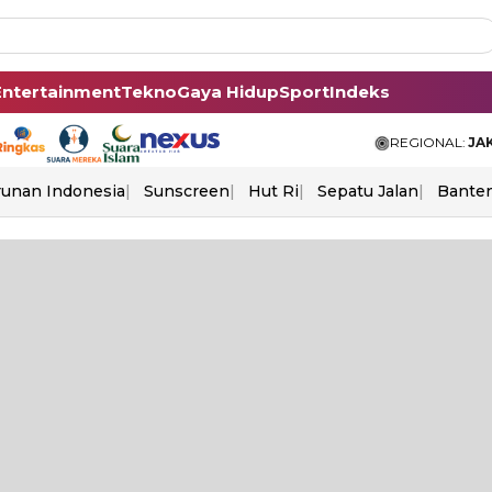
Entertainment
Tekno
Gaya Hidup
Sport
Indeks
REGIONAL:
JA
unan Indonesia
Sunscreen
Hut Ri
Sepatu Jalan
Bante