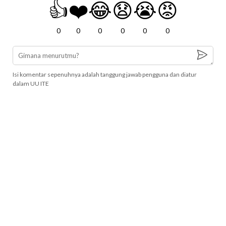
👍
❤️
😂
😧
😭
😡
0
0
0
0
0
0
Isi komentar sepenuhnya adalah tanggung jawab pengguna dan diatur
dalam UU ITE