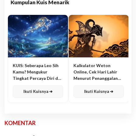
Kumpulan Kuis Menarik
KUIS: Seberapa Leo Sih
Kalkulator Weton
Kamu? Mengukur
Online, Cek Hari Lahir
Tingkat Percaya Diri dan
Menurut Penanggalan
Karisma
Jawa
Ikuti Kuisnya ➔
Ikuti Kuisnya ➔
KOMENTAR