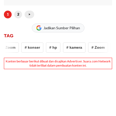
1
2
>
Jadikan Sumber Pilihan
TAG
# Zoom
# konser
# hp
# kamera
# Zoom
# 