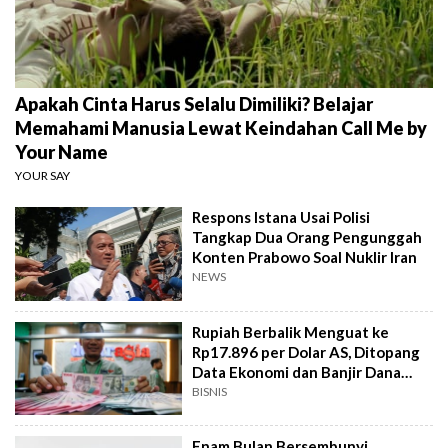
Apakah Cinta Harus Selalu Dimiliki? Belajar
Memahami Manusia Lewat Keindahan Call Me by
Your Name
YOUR SAY
Respons Istana Usai Polisi
Tangkap Dua Orang Pengunggah
Konten Prabowo Soal Nuklir Iran
NEWS
Rupiah Berbalik Menguat ke
Rp17.896 per Dolar AS, Ditopang
Data Ekonomi dan Banjir Dana
Asing
BISNIS
Enam Bulan Bersembunyi,