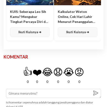
KUIS: Seberapa Leo Sih
Kalkulator Weton
Kamu? Mengukur
Online, Cek Hari Lahir
Tingkat Percaya Diri dan
Menurut Penanggalan
Karisma
Jawa
Ikuti Kuisnya ➔
Ikuti Kuisnya ➔
KOMENTAR
👍
❤️
😂
😧
😭
😡
0
0
0
0
0
0
Isi komentar sepenuhnya adalah tanggung jawab pengguna dan diatur
dalam UU ITE