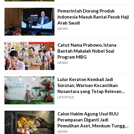
Pemerintah Dorong Produk
Indonesia Masuk Rantai Pasok Haji
Arab Saudi
NEWS
Catut Nama Prabowo, Istana
Bantah Makalah Nobel Soal
Program MBG
NEWS
Lulur Keraton Kembali Jadi
Sorotan, Warisan Kecantikan
Nusantara yang Tetap Relevan
hingga Kini
LIFESTYLE
Calon Hakim Agung Usul RUU
Perampasan Diganti Jadi
Pemulihan Aset, Menkum Tunggu
Langkah DPR
NEWS