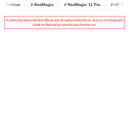
Edition
# RedMagic
# RedMagic 11 Pro
# HP Gaming