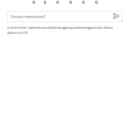
0
0
0
0
0
0
Isi komentar sepenuhnya adalah tanggung jawab pengguna dan diatur
dalam UU ITE