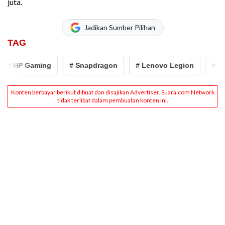
juta.
Jadikan Sumber Pilihan
TAG
# HP Gaming
# Snapdragon
# Lenovo Legion
# Len