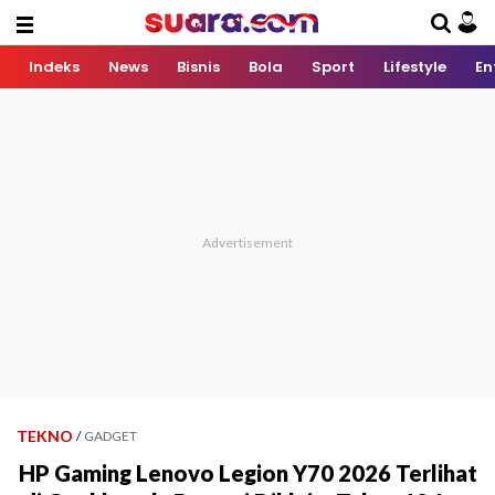
Indeks
News
Bisnis
Bola
Sport
Lifestyle
En
TEKNO
/
GADGET
HP Gaming Lenovo Legion Y70 2026 Terlihat