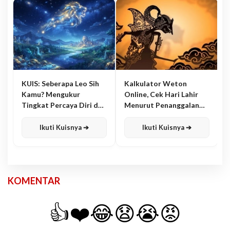
KUIS: Seberapa Leo Sih
Kalkulator Weton
Kamu? Mengukur
Online, Cek Hari Lahir
Tingkat Percaya Diri dan
Menurut Penanggalan
Karisma
Jawa
Ikuti Kuisnya ➔
Ikuti Kuisnya ➔
KOMENTAR
👍
❤️
😂
😧
😭
😡