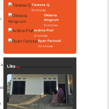
Tarassa Q.
33 Articles
Oktavia
h
Ningrum
31 Articles
Ardina Praf
21 Articles
Ryan Farizzal
20 Articles
ta
Liks
si
n