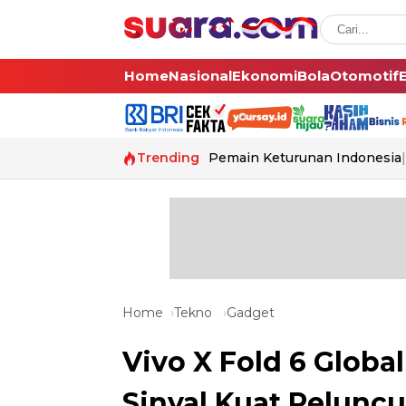
Home
Nasional
Ekonomi
Bola
Otomotif
Trending
Pemain Keturunan Indonesia
Home
Tekno
Gadget
Vivo X Fold 6 Global
Sinyal Kuat Pelunc