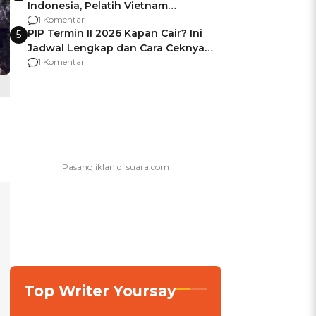
Indonesia, Pelatih Vietnam
Berencana Pakai Jimat di Pakansari
1 Komentar
PIP Termin II 2026 Kapan Cair? Ini
5
Jadwal Lengkap dan Cara Ceknya
agar Dana Tidak Hangus!
1 Komentar
Top Writer Yoursay