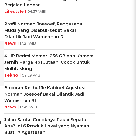
Berjalan Lancar
Lifestyle |
06:37 WIB
Profil Norman Joesoef, Pengusaha
Muda yang Disebut-sebut Bakal
Dilantik Jadi Wamenhan RI
News |
17:21 WIB
4 HP Redmi Memori 256 GB dan Kamera
Jernih Harga Rp1 Jutaan, Cocok untuk
Multitasking
Tekno |
09:29 WIB
Bocoran Reshuffle Kabinet Agustus:
Norman Joesoef Bakal Dilantik Jadi
Wamenhan RI
i
News |
17:49 WIB
Jalan Santai Cocoknya Pakai Sepatu
g
Apa? Ini 6 Produk Lokal yang Nyaman
Buat 17 Agustusan