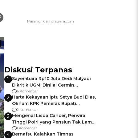
Diskusi Terpanas
Sayembara Rp10 Juta Dedi Mulyadi
1
Dikritik UGM, Dinilai Cermin
Gagalnya Negara Jamin Keamanan
6 Komentar
Harta Kekayaan Iptu Setya Budi Dias,
2
Oknum KPK Pemeras Bupati
Pemalang
2 Komentar
Mengenal Lisda Cancer, Perwira
3
Tinggi Polri yang Pensiun Tak Lama
Usai Jadi Brigjen
1 Komentar
Bernafsu Kalahkan Timnas
4