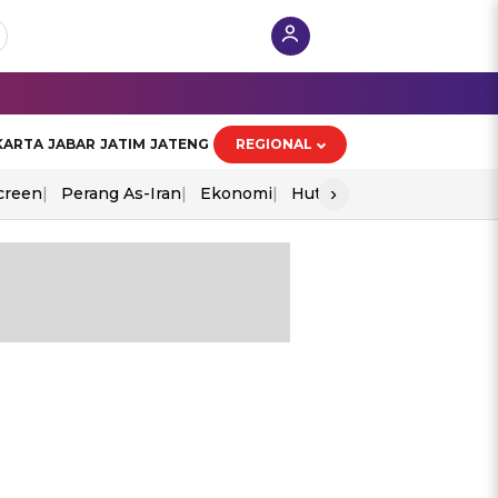
KARTA
JABAR
JATIM
JATENG
REGIONAL
›
creen
Perang As-Iran
Ekonomi
Hut Ri