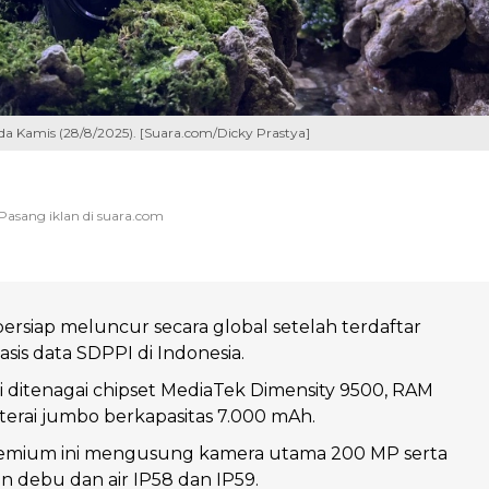
ada Kamis (28/8/2025). [Suara.com/Dicky Prastya]
bersiap meluncur secara global setelah terdaftar
sis data SDPPI di Indonesia.
ini ditenagai chipset MediaTek Dimensity 9500, RAM
aterai jumbo berkapasitas 7.000 mAh.
emium ini mengusung kamera utama 200 MP serta
han debu dan air IP58 dan IP59.