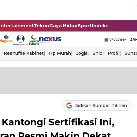
Entertainment
Tekno
Gaya Hidup
Sport
Indeks
REGIONAL:
JA
Reshuffle Kabinet
Hp Murah
Jogja
Shio
Profil
Suns
Jadikan Sumber Pilihan
 Kantongi Sertifikasi Ini,
uran Resmi Makin Dekat