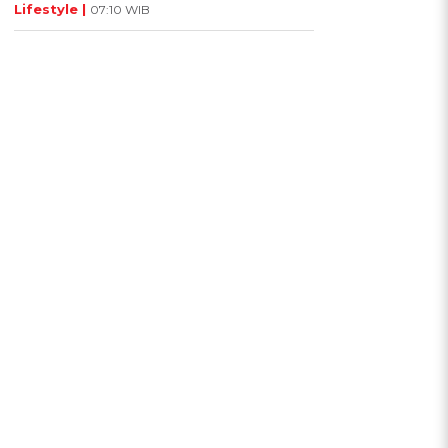
Lifestyle |
07:10 WIB