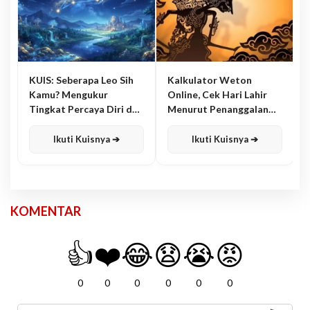
KUIS: Seberapa Leo Sih
Kalkulator Weton
Kamu? Mengukur
Online, Cek Hari Lahir
Tingkat Percaya Diri dan
Menurut Penanggalan
Karisma
Jawa
Ikuti Kuisnya ➔
Ikuti Kuisnya ➔
KOMENTAR
👍
❤️
😂
😧
😭
😡
0
0
0
0
0
0