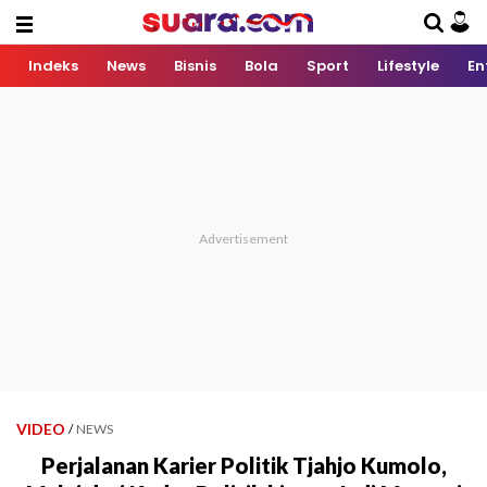
Indeks
News
Bisnis
Bola
Sport
Lifestyle
En
VIDEO
/
NEWS
Perjalanan Karier Politik Tjahjo Kumolo,