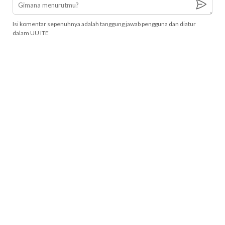
Isi komentar sepenuhnya adalah tanggung jawab pengguna dan diatur
dalam UU ITE