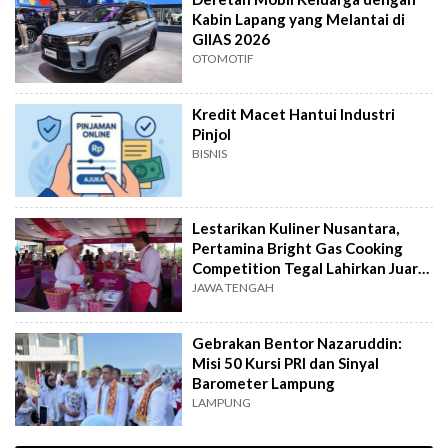
Kabin Lapang yang Melantai di
GIIAS 2026
OTOMOTIF
Kredit Macet Hantui Industri
Pinjol
BISNIS
Lestarikan Kuliner Nusantara,
Pertamina Bright Gas Cooking
Competition Tegal Lahirkan Juara
Baru
JAWA TENGAH
Gebrakan Bentor Nazaruddin:
Misi 50 Kursi PRI dan Sinyal
Barometer Lampung
LAMPUNG