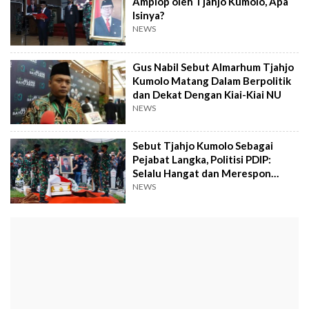
Amplop oleh Tjahjo Kumolo, Apa
Isinya?
NEWS
Gus Nabil Sebut Almarhum Tjahjo
Kumolo Matang Dalam Berpolitik
dan Dekat Dengan Kiai-Kiai NU
NEWS
Sebut Tjahjo Kumolo Sebagai
Pejabat Langka, Politisi PDIP:
Selalu Hangat dan Merespon
Awak Media Massa
NEWS