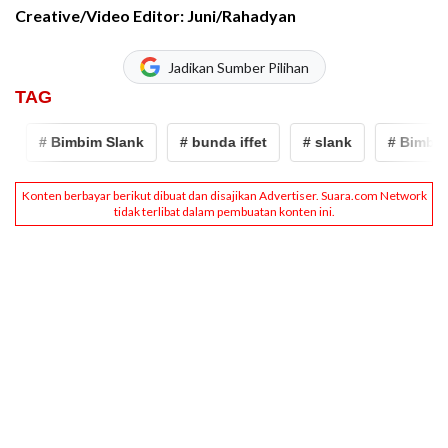
Creative/Video Editor: Juni/Rahadyan
Jadikan Sumber Pilihan
TAG
# Bimbim Slank
# bunda iffet
# slank
# Bimbim 