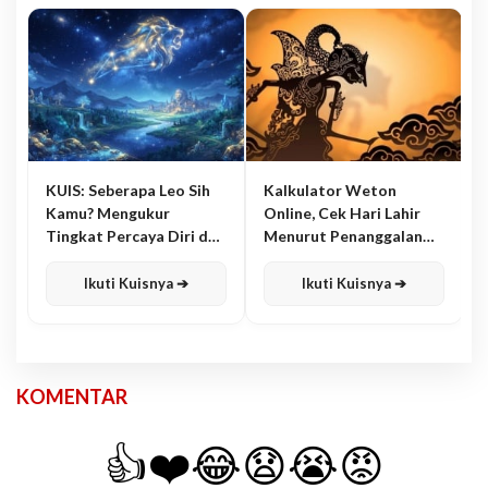
KUIS: Seberapa Leo Sih
Kalkulator Weton
Kamu? Mengukur
Online, Cek Hari Lahir
Tingkat Percaya Diri dan
Menurut Penanggalan
Karisma
Jawa
Ikuti Kuisnya ➔
Ikuti Kuisnya ➔
KOMENTAR
👍
❤️
😂
😧
😭
😡