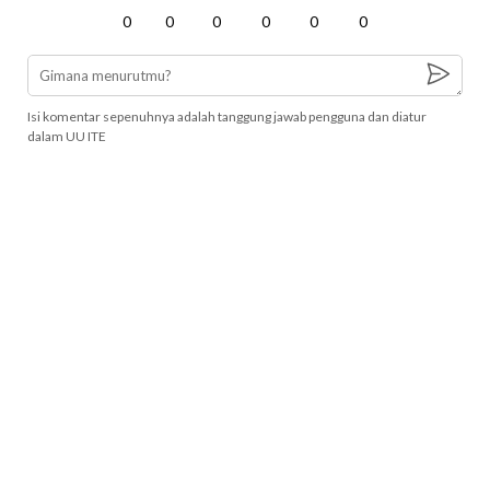
0
0
0
0
0
0
Isi komentar sepenuhnya adalah tanggung jawab pengguna dan diatur
dalam UU ITE