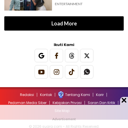
Gringsing"
ENTERTAINMENT
Load More
Ikuti Kami
Redaksi
Kontak
Tentang Kami
Karir
Pedoman Media Siber
Kebijakan Privasi
Saran Dan Kritik
Site Map
© 2026 suara.com - All Rights Reserved.