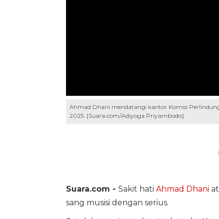
Ahmad Dhani mendatangi kantor Komisi Perlindungan
2025. [Suara.com/Adiyoga Priyambodo]
Suara.com -
Sakit hati
Ahmad Dhani
at
sang musisi dengan serius.