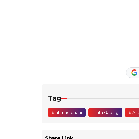
Tag
# ahmad dhani
# Lita Gading
# An
Share Link