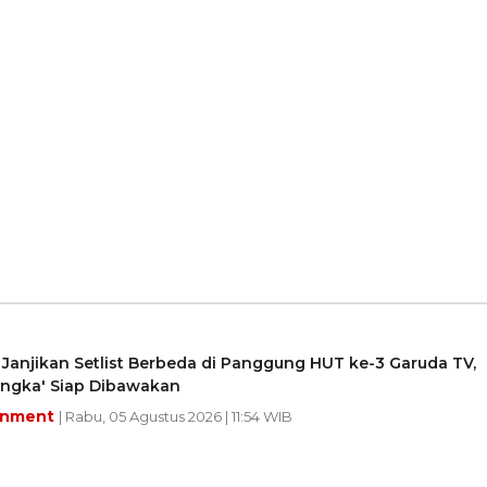
Janjikan Setlist Berbeda di Panggung HUT ke-3 Garuda TV,
angka' Siap Dibawakan
inment
| Rabu, 05 Agustus 2026 | 11:54 WIB