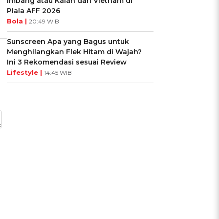
Imbang atau Kalah dari Vietnam di
Piala AFF 2026
Bola |
20:49 WIB
Sunscreen Apa yang Bagus untuk
Menghilangkan Flek Hitam di Wajah?
Ini 3 Rekomendasi sesuai Review
Lifestyle |
14:45 WIB