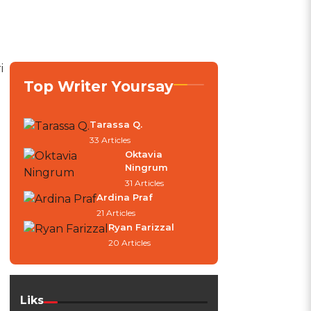
i
Top Writer Yoursay
Tarassa Q.
33 Articles
Oktavia
Ningrum
31 Articles
Ardina Praf
21 Articles
Ryan Farizzal
20 Articles
Liks