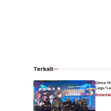
Terkait
Dewa 19 
Lagu 'L
Enterta