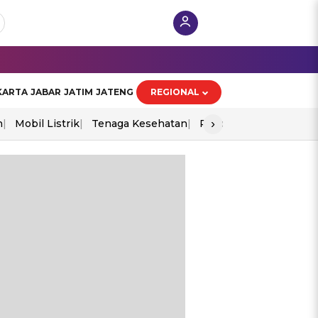
KARTA
JABAR
JATIM
JATENG
REGIONAL
›
n
Mobil Listrik
Tenaga Kesehatan
Piala Aff 2026
Ekono