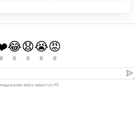
❤️
😂
😧
😭
😡
0
0
0
0
0
engguna dan diatur dalam UU ITE