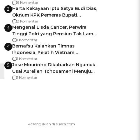
Gagalnya Negara Jamin Keamanan
6 Komentar
Harta Kekayaan Iptu Setya Budi Dias,
2
Oknum KPK Pemeras Bupati
Pemalang
2 Komentar
Mengenal Lisda Cancer, Perwira
3
Tinggi Polri yang Pensiun Tak Lama
Usai Jadi Brigjen
1 Komentar
Bernafsu Kalahkan Timnas
4
Indonesia, Pelatih Vietnam
Berencana Pakai Jimat di Pakansari
1 Komentar
Jose Mourinho Dikabarkan Ngamuk
5
Usai Aurelien Tchouameni Menuju
Manchester United
1 Komentar