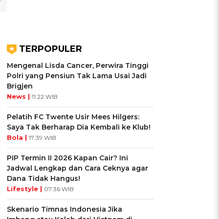
TERPOPULER
Mengenal Lisda Cancer, Perwira Tinggi
Polri yang Pensiun Tak Lama Usai Jadi
Brigjen
News |
11:22 WIB
Pelatih FC Twente Usir Mees Hilgers:
Saya Tak Berharap Dia Kembali ke Klub!
Bola |
17:39 WIB
UIS: Sepatu Mana yang
KUIS: Seberapa Kenal
PIP Termin II 2026 Kapan Cair? Ini
Cocok dengan
Kamu dengan Si Zodiak
Jadwal Lengkap dan Cara Ceknya agar
Dana Tidak Hangus!
Kepribadianmu?
Cancer?
Lifestyle |
07:36 WIB
Ikuti Kuisnya ➔
Ikuti Kuisnya ➔
Skenario Timnas Indonesia Jika