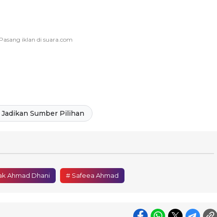
Jadikan Sumber Pilihan
ak Ahmad Dhani
# Safeea Ahmad