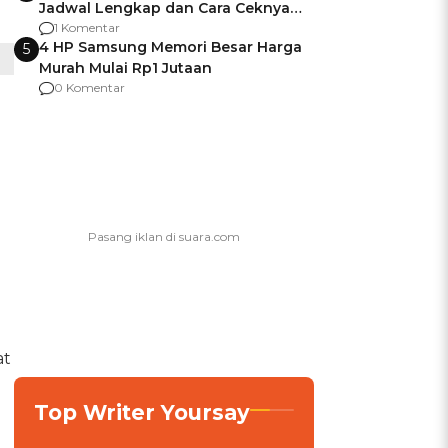
Jadwal Lengkap dan Cara Ceknya
agar Dana Tidak Hangus!
1 Komentar
4 HP Samsung Memori Besar Harga
5
Murah Mulai Rp1 Jutaan
0 Komentar
at
Top Writer Yoursay