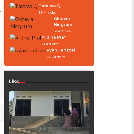
Tarassa Q.
,
33 Articles
.
Oktavia
Ningrum
31 Articles
Ardina Praf
21 Articles
Ryan Farizzal
20 Articles
Liks