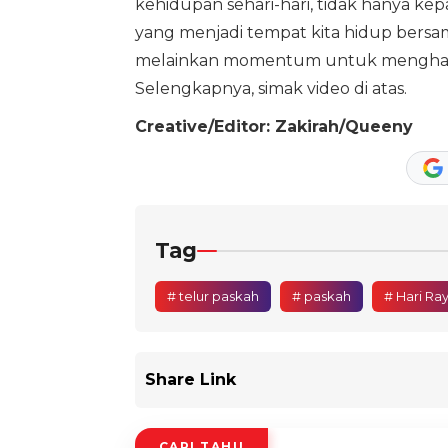
kehidupan sehari-hari, tidak hanya ke
yang menjadi tempat kita hidup bersa
melainkan momentum untuk menghadi
Selengkapnya, simak video di atas.
Creative/Editor: Zakirah/Queeny
Tag
# telur paskah
# paskah
# Hari Ra
Share Link
CARI TAHU