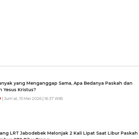
anyak yang Menganggap Sama, Apa Bedanya Paskah dan
 Yesus Kristus?
y
| Jum'at, 15 Mei 2026 | 16:37 WIB
ng LRT Jabodebek Melonjak 2 Kali Lipat Saat Libur Paskah