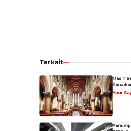
Terkait
Masih B
Kenaikan
Your Sa
Penumpa