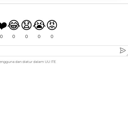
❤️
😂
😧
😭
😡
0
0
0
0
0
engguna dan diatur dalam UU ITE