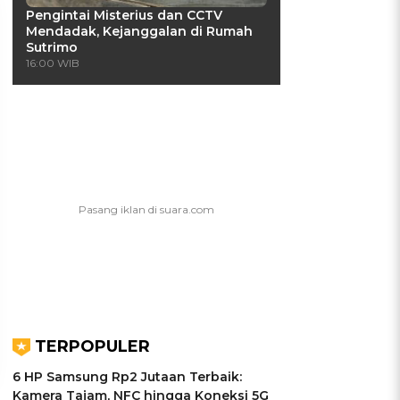
Pengintai Misterius dan CCTV
Mendadak, Kejanggalan di Rumah
Sutrimo
16:00 WIB
UIS: Sepatu Mana yang
KUIS: Seberapa Kenal
Cocok dengan
Kamu dengan Si Zodiak
Kepribadianmu?
Cancer?
Ikuti Kuisnya ➔
Ikuti Kuisnya ➔
TERPOPULER
6 HP Samsung Rp2 Jutaan Terbaik:
Kamera Tajam, NFC hingga Koneksi 5G