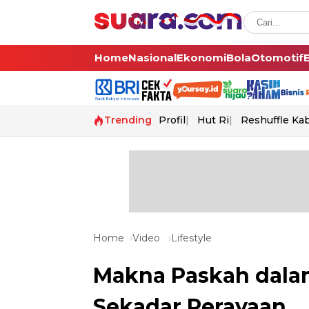
Home
Nasional
Ekonomi
Bola
Otomotif
Trending
Profil
Hut Ri
Reshuffle Ka
Home
Video
Lifestyle
Makna Paskah dalam
Sekadar Perayaan