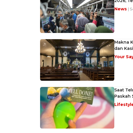
2026, T
News
| 
Makna K
dan Kas
Your Sa
Saat Te
Paskah S
Lifestyl