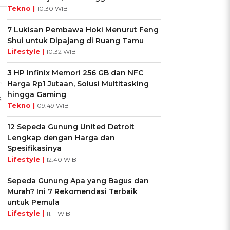
Tekno |
10:30 WIB
7 Lukisan Pembawa Hoki Menurut Feng
Shui untuk Dipajang di Ruang Tamu
Lifestyle |
10:32 WIB
3 HP Infinix Memori 256 GB dan NFC
Harga Rp1 Jutaan, Solusi Multitasking
hingga Gaming
Tekno |
09:49 WIB
12 Sepeda Gunung United Detroit
Lengkap dengan Harga dan
Spesifikasinya
Lifestyle |
12:40 WIB
Sepeda Gunung Apa yang Bagus dan
Murah? Ini 7 Rekomendasi Terbaik
untuk Pemula
Lifestyle |
11:11 WIB