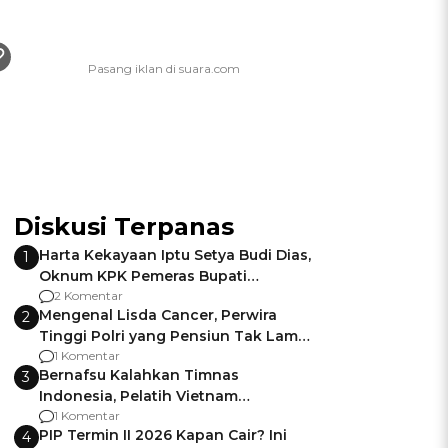
Diskusi Terpanas
Harta Kekayaan Iptu Setya Budi Dias,
1
Oknum KPK Pemeras Bupati
Pemalang
2 Komentar
Mengenal Lisda Cancer, Perwira
2
Tinggi Polri yang Pensiun Tak Lama
Usai Jadi Brigjen
1 Komentar
Bernafsu Kalahkan Timnas
3
Indonesia, Pelatih Vietnam
Berencana Pakai Jimat di Pakansari
1 Komentar
PIP Termin II 2026 Kapan Cair? Ini
4