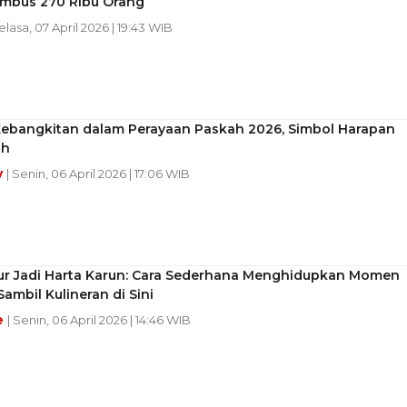
embus 270 Ribu Orang
Selasa, 07 April 2026 | 19:43 WIB
ebangkitan dalam Perayaan Paskah 2026, Simbol Harapan
ih
y
| Senin, 06 April 2026 | 17:06 WIB
lur Jadi Harta Karun: Cara Sederhana Menghidupkan Momen
ambil Kulineran di Sini
e
| Senin, 06 April 2026 | 14:46 WIB