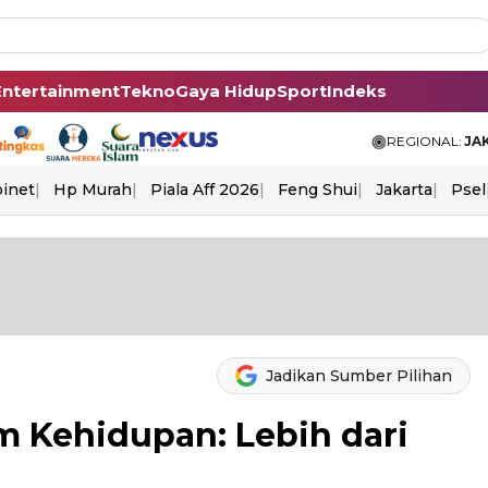
Entertainment
Tekno
Gaya Hidup
Sport
Indeks
REGIONAL:
JA
binet
Hp Murah
Piala Aff 2026
Feng Shui
Jakarta
Psel
Jadikan Sumber Pilihan
 Kehidupan: Lebih dari