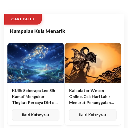
CARI TAHU
Kumpulan Kuis Menarik
KUIS: Seberapa Leo Sih
Kalkulator Weton
Kamu? Mengukur
Online, Cek Hari Lahir
Tingkat Percaya Diri dan
Menurut Penanggalan
Karisma
Jawa
Ikuti Kuisnya ➔
Ikuti Kuisnya ➔