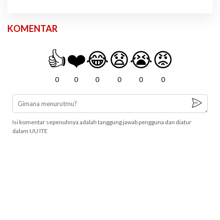
KOMENTAR
👍
❤️
😂
😧
😭
😡
0
0
0
0
0
0
Isi komentar sepenuhnya adalah tanggung jawab pengguna dan diatur
dalam UU ITE