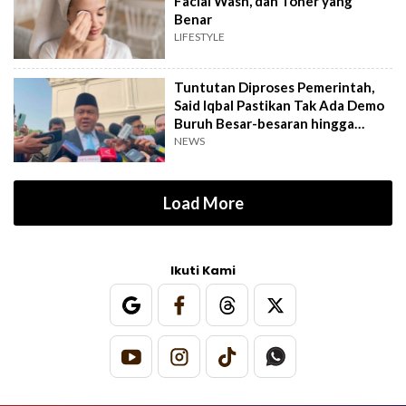
Facial Wash, dan Toner yang
Benar
LIFESTYLE
Tuntutan Diproses Pemerintah,
Said Iqbal Pastikan Tak Ada Demo
Buruh Besar-besaran hingga
September
NEWS
Load More
Ikuti Kami