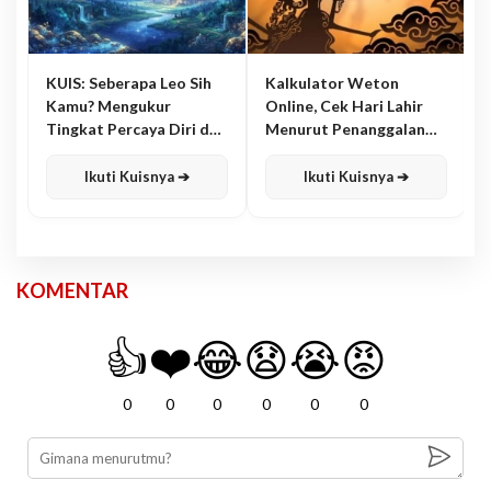
KUIS: Seberapa Leo Sih
Kalkulator Weton
Kamu? Mengukur
Online, Cek Hari Lahir
Tingkat Percaya Diri dan
Menurut Penanggalan
Karisma
Jawa
Ikuti Kuisnya ➔
Ikuti Kuisnya ➔
KOMENTAR
👍
❤️
😂
😧
😭
😡
0
0
0
0
0
0