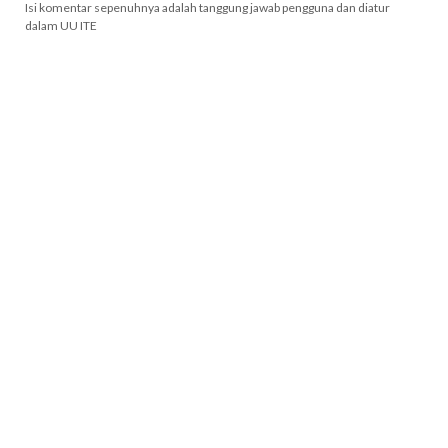
Isi komentar sepenuhnya adalah tanggung jawab pengguna dan diatur
dalam UU ITE