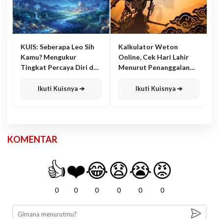
KUIS: Seberapa Leo Sih
Kalkulator Weton
Kamu? Mengukur
Online, Cek Hari Lahir
Tingkat Percaya Diri dan
Menurut Penanggalan
Karisma
Jawa
Ikuti Kuisnya ➔
Ikuti Kuisnya ➔
KOMENTAR
👍
❤️
😂
😧
😭
😡
0
0
0
0
0
0