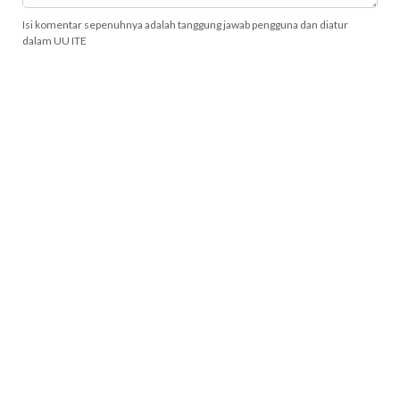
Isi komentar sepenuhnya adalah tanggung jawab pengguna dan diatur
dalam UU ITE