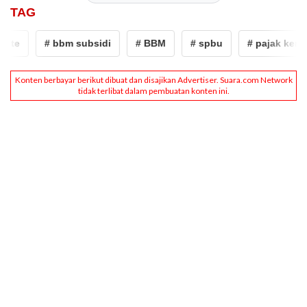
TAG
te
# bbm subsidi
# BBM
# spbu
# pajak kendar