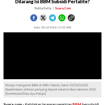
Dilarang Isi BBM Subsidi Pertalite?
Yulita Futty
Suara.Com
Rabu, 08 Juli 2026 | 11:02 WIB
Warga mengantri BBM di SPBU Terban, Senin (10/03/2023).
Diperkirakan antrian panjang terjadi selama libur Lebaran 2023.
[Kontributor/Putu Ayu Palupi]
Suara.com -
Kebijakan larangan pengisian
BBM
bersubsidi