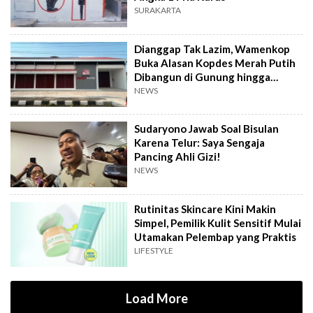
SURAKARTA
Dianggap Tak Lazim, Wamenkop
Buka Alasan Kopdes Merah Putih
Dibangun di Gunung hingga
Dekat TPA
NEWS
Sudaryono Jawab Soal Bisulan
Karena Telur: Saya Sengaja
Pancing Ahli Gizi!
NEWS
Rutinitas Skincare Kini Makin
Simpel, Pemilik Kulit Sensitif Mulai
Utamakan Pelembap yang Praktis
LIFESTYLE
Load More